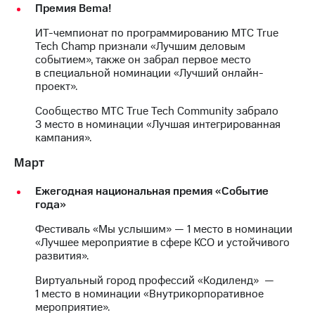
Раскрытие
Премия Bema!
информации
Информация
ИТ-чемпионат по программированию МТС True
акционерам
Tech Champ признали «Лучшим деловым
Документы
событием», также он забрал первое место
ПАО
в специальной номинации «Лучший онлайн-
"МТС"
проект».
Собрания
акционеров
Сообщество МТС True Tech Community забрало
Личный
3 место в номинации «Лучшая интегрированная
кабинет
кампания».
акционера
Март
Акционерный
капитал
Контроль
Ежегодная национальная премия «Событие
и
года»
аудит
Фестиваль «Мы услышим» — 1 место в номинации
Рынок
«Лучшее мероприятие в сфере КСО и устойчивого
акций
развития».
Описание
Виртуальный город профессий «Кодиленд» —
Программа
1 место в номинации «Внутрикорпоративное
приобретения
мероприятие».
Порядок