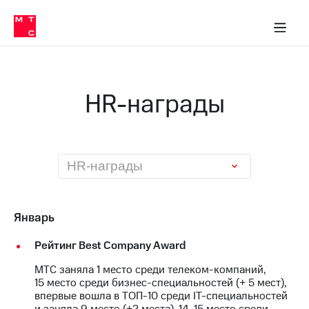
О
сторам и акционерам
Комплаенс и деловая этика
Устойчивое развитие
Медиа-центр
О МТС
О МТС
На главную
компании
О
компании
Стратегия
Стратегия
Карьера
HR-награды
в МТС
Карьера
в МТС
Пресс-
релизы
История
компании
МТС
HR-награды
о технологиях
Руководство
региона
Правовая
Январь
информация
Рейтинг Best Company Award
Контакты
МТС заняла 1 место среди телеком-компаний,
Медиа-центр
15 место среди бизнес-специальностей (+ 5 мест),
Пресс-
впервые вошла в ТОП-10 среди IT-специальностей
релизы
и заняла 9 место (+2 места), 14-15 место среди