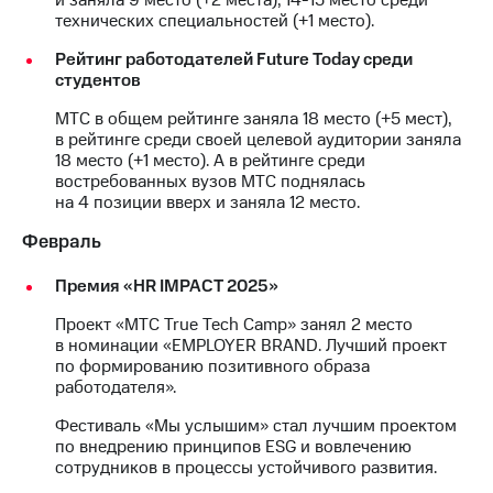
технических специальностей (+1 место).
МТС
о технологиях
Рейтинг работодателей Future Today среди
студентов
Достижения
МТС в общем рейтинге заняла 18 место (+5 мест),
в рейтинге среди своей целевой аудитории заняла
Интервью
18 место (+1 место). А в рейтинге среди
востребованных вузов МТС поднялась
Финансовая
на 4 позиции вверх и заняла 12 место.
отчетность
Февраль
Контакты
Премия «HR IMPACT 2025»
Новости
в
Проект «МТС True Tech Camp» занял 2 место
регионе
в номинации «EMPLOYER BRAND. Лучший проект
по формированию позитивного образа
м и акционерам
работодателя».
Корпоративное
управление
Фестиваль «Мы услышим» стал лучшим проектом
по внедрению принципов ESG и вовлечению
Корпоративный
сотрудников в процессы устойчивого развития.
секретарь