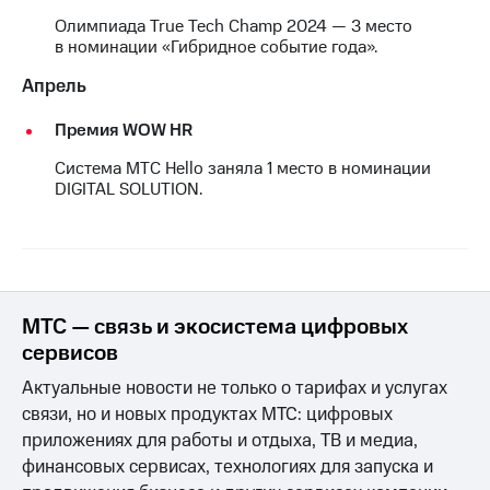
выкупа
Олимпиада True Tech Champ 2024 — 3 место
акций
в номинации «Гибридное событие года».
Дивиденды
Рынок
Апрель
облигаций
Премия WOW HR
Описание
Еврооблигации-2023
Система МТС Hello заняла 1 место в номинации
Уведомление
DIGITAL SOLUTION.
о
погашении
именных
облигаций
Другое
МТС — связь и экосистема цифровых
Регистратор
Реквизиты
сервисов
Контакты
Актуальные новости не только о тарифах и услугах
йчивое развитие
и деловая этика
связи, но и новых продуктах МТС: цифровых
На главную
приложениях для работы и отдыха, ТВ и медиа,
финансовых сервисах, технологиях для запуска и