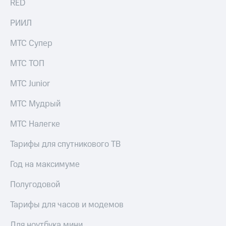
RED
выкупа
акций
РИИЛ
Дивиденды
Рынок
МТС Супер
облигаций
МТС ТОП
Описание
Еврооблигации-2023
Уведомление
МТС Junior
о
погашении
МТС Мудрый
именных
облигаций
МТС Налегке
Другое
Тарифы для спутникового ТВ
Регистратор
Реквизиты
Год на максимуме
Контакты
йчивое развитие
Полугодовой
и деловая этика
На главную
Тарифы для часов и модемов
Для ноутбука мини