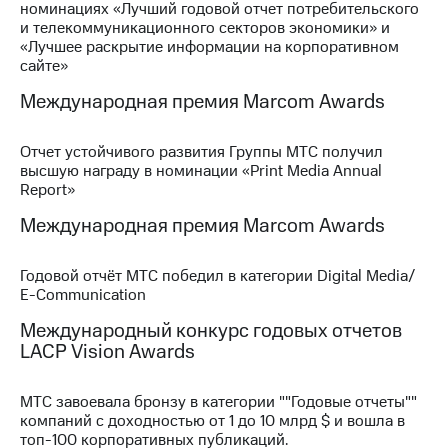
номинациях «Лучший годовой отчет потребительского
и телекоммуникационного секторов экономики» и
МТС
«Лучшее раскрытие информации на корпоративном
о технологиях
сайте»
Достижения
Международная премия Marcom Awards
Интервью
Отчет устойчивого развития Группы МТС получил
Финансовая
высшую награду в номинации «Print Media Annual
отчетность
Report»
Международная премия Marcom Awards
Контакты
Новости
Годовой отчёт МТС победил в категории Digital Media/
в
E-Communication
регионе
Международный конкурс годовых отчетов
м и акционерам
LACP Vision Awards
Корпоративное
управление
МТС завоевала бронзу в категории ""Годовые отчеты""
Корпоративный
компаний с доходностью от 1 до 10 млрд $ и вошла в
секретарь
топ-100 корпоративных публикаций.