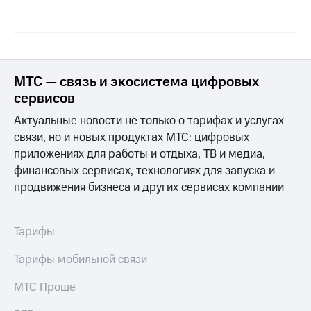
Раскрытие
информации
Информация
акционерам
Документы
ПАО
МТС — связь и экосистема цифровых
"МТС"
Собрания
сервисов
акционеров
Актуальные новости не только о тарифах и услугах
Личный
кабинет
связи, но и новых продуктах МТС: цифровых
акционера
приложениях для работы и отдыха, ТВ и медиа,
Акционерный
финансовых сервисах, технологиях для запуска и
капитал
продвижения бизнеса и других сервисах компании
Контроль
и
аудит
Рынок
Тарифы
акций
Тарифы мобильной связи
Описание
Программа
МТС Проще
приобретения
Порядок