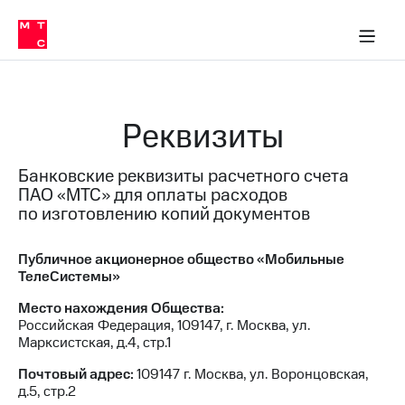
О
сторам и акционерам
Комплаенс и деловая этика
Устойчивое развитие
Медиа-центр
О МТС
О МТС
На главную
компании
О
компании
Стратегия
Стратегия
Карьера
Реквизиты
в МТС
Карьера
в МТС
Пресс-
Банковские реквизиты расчетного счета
релизы
История
ПАО «МТС» для оплаты расходов
компании
МТС
по изготовлению копий документов
о технологиях
Руководство
региона
Публичное акционерное общество «Мобильные
ТелеСистемы»
Правовая
информация
Место нахождения Общества:
Российская Федерация, 109147, г. Москва, ул.
Контакты
Марксистская, д.4, стр.1
Медиа-центр
Почтовый адрес:
109147 г. Москва, ул. Воронцовская,
Пресс-
д.5, стр.2
релизы