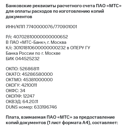
Банковские реквизиты расчетного счета ПАО «МТС»
МТС
для оплаты расходов по изготовлению копий
о технологиях
документов
Достижения
ИНН/КПП 7740000076/770901001
Р/с 40702810000000000652
Интервью
В ПАО «МТС-Банк», г. Москва
К/с 30101810600000000232 в ОПЕРУ ГУ
Финансовая
Банка России по г. Москве
отчетность
БИК 044525232
Контакты
ОКПО: 52686811
ОКАТО: 45286580000
Новости
ОКТМО: 45381000000
в
ОКОГУ: 4210011
регионе
ОКФС: 34
ОКОПФ: 12247
м и акционерам
ОКВЭД: 64.20.11
Корпоративное
DUNS номер: 633196746
управление
Плата, взимаемая ПАО «МТС» за предоставление
Корпоративный
копий документов (1 лист формата А4), составляет:
секретарь