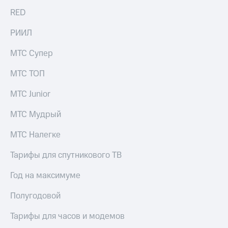
выкупа
RED
акций
Дивиденды
РИИЛ
Рынок
облигаций
МТС Супер
Описание
МТС ТОП
Еврооблигации-2023
Уведомление
о
МТС Junior
погашении
именных
МТС Мудрый
облигаций
Другое
МТС Налегке
Регистратор
Тарифы для спутникового ТВ
Реквизиты
Контакты
Год на максимуме
йчивое развитие
и деловая этика
Полугодовой
На главную
Тарифы для часов и модемов