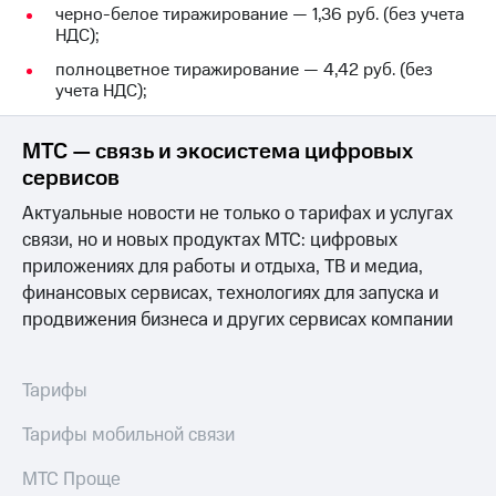
Раскрытие
черно-белое тиражирование — 1,36 руб. (без учета
информации
НДС);
Информация
акционерам
полноцветное тиражирование — 4,42 руб. (без
Документы
учета НДС);
ПАО
"МТС"
МТС — связь и экосистема цифровых
Собрания
акционеров
сервисов
Личный
Актуальные новости не только о тарифах и услугах
кабинет
акционера
связи, но и новых продуктах МТС: цифровых
Акционерный
приложениях для работы и отдыха, ТВ и медиа,
капитал
финансовых сервисах, технологиях для запуска и
Контроль
продвижения бизнеса и других сервисах компании
и
аудит
Рынок
акций
Тарифы
Описание
Тарифы мобильной связи
Программа
приобретения
МТС Проще
Порядок