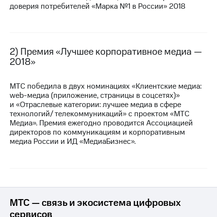
доверия потребителей «Марка №1 в России» 2018
МТС
о технологиях
Достижения
2) Премия «Лучшее корпоративное медиа —
2018»
Интервью
Финансовая
МТС победила в двух номинациях «Клиентские медиа:
отчетность
web-медиа
(приложение, страницы в соцсетях)»
и «Отраслевые категории: лучшее медиа в сфере
Контакты
технологий/ телекоммуникаций» с проектом «МТС
Медиа». Премия ежегодно проводится Ассоциацией
Новости
директоров по коммуникациям и корпоративным
в
медиа России и ИД «МедиаБизнес».
регионе
м и акционерам
Корпоративное
управление
Корпоративный
МТС — связь и экосистема цифровых
секретарь
сервисов