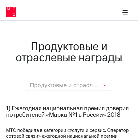
О
сторам и акционерам
Комплаенс и деловая этика
Устойчивое развитие
Медиа-центр
О МТС
О МТС
На главную
компании
О
компании
Стратегия
Стратегия
Карьера
Продуктовые и
в МТС
Карьера
в МТС
отраслевые награды
Пресс-
релизы
История
компании
МТС
о технологиях
Руководство
региона
Продуктовые и отраслевые награды
Правовая
информация
1) Ежегодная национальная премия доверия
Контакты
потребителей «Марка №1 в России» 2018
Медиа-центр
МТС победила в категории «Услуги и сервис. Оператор
Пресс-
сотовой связи» ежегодной национальной премии
релизы