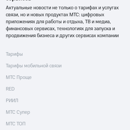
Раскрытие
информации
Актуальные новости не только о тарифах и услугах
Информация
связи, но и новых продуктах МТС: цифровых
акционерам
приложениях для работы и отдыха, ТВ и медиа,
Документы
финансовых сервисах, технологиях для запуска и
ПАО
"МТС"
продвижения бизнеса и других сервисах компании
Собрания
акционеров
Личный
Тарифы
кабинет
акционера
Тарифы мобильной связи
Акционерный
капитал
МТС Проще
Контроль
и
RED
аудит
Рынок
акций
РИИЛ
Описание
МТС Супер
Программа
приобретения
МТС ТОП
Порядок