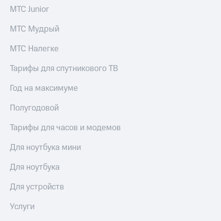
выкупа
МТС Junior
акций
Дивиденды
МТС Мудрый
Рынок
облигаций
МТС Налегке
Описание
Тарифы для спутникового ТВ
Еврооблигации-2023
Уведомление
Год на максимуме
о
погашении
Полугодовой
именных
облигаций
Тарифы для часов и модемов
Другое
Регистратор
Для ноутбука мини
Реквизиты
Контакты
Для ноутбука
йчивое развитие
и деловая этика
Для устройств
На главную
Услуги