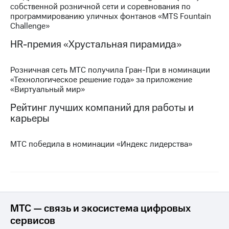
собственной розничной сети и соревнования по
программированию уличных фонтанов «MTS Fountain
МТС
Challenge»
о технологиях
HR-премия «Хрустальная пирамида»
Достижения
Интервью
Розничная сеть МТС получила Гран-При в номинации
«Технологическое решение года» за приложение
Финансовая
«Виртуальный мир»
отчетность
Рейтинг лучших компаний для работы и
Контакты
карьеры
Новости
в
МТС победила в номинации «Индекс лидерства»
регионе
м и акционерам
Корпоративное
управление
МТС — связь и экосистема цифровых
Корпоративный
сервисов
секретарь