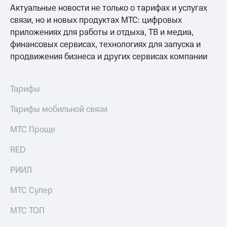
Раскрытие
Актуальные новости не только о тарифах и услугах
информации
связи, но и новых продуктах МТС: цифровых
Информация
акционерам
приложениях для работы и отдыха, ТВ и медиа,
Документы
финансовых сервисах, технологиях для запуска и
ПАО
продвижения бизнеса и других сервисах компании
"МТС"
Собрания
акционеров
Личный
Тарифы
кабинет
акционера
Тарифы мобильной связи
Акционерный
капитал
МТС Проще
Контроль
и
RED
аудит
Рынок
РИИЛ
акций
МТС Супер
Описание
Программа
МТС ТОП
приобретения
Порядок