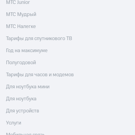
МТС Junior
выкупа
акций
МТС Мудрый
Дивиденды
Рынок
МТС Налегке
облигаций
Описание
Тарифы для спутникового ТВ
Еврооблигации-2023
Уведомление
Год на максимуме
о
погашении
Полугодовой
именных
облигаций
Тарифы для часов и модемов
Другое
Для ноутбука мини
Регистратор
Реквизиты
Для ноутбука
Контакты
йчивое развитие
Для устройств
и деловая этика
На главную
Услуги