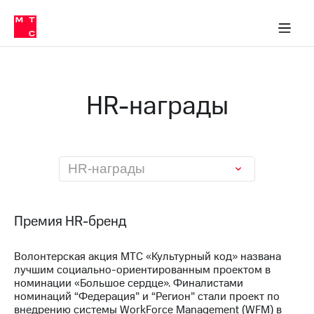
О
сторам и акционерам
Комплаенс и деловая этика
Устойчивое развитие
Медиа-центр
О МТС
О МТС
На главную
компании
О
компании
Стратегия
Стратегия
Карьера
HR-награды
в МТС
Карьера
в МТС
Пресс-
релизы
История
компании
МТС
HR-награды
о технологиях
Руководство
региона
Правовая
Премия HR-бренд
информация
Волонтерская акция МТС «Культурный код» названа
Контакты
лучшим социально-ориентированным проектом в
номинации «Большое сердце». Финалистами
Медиа-центр
номинаций “Федерация” и “Регион” стали проект по
Пресс-
внедрению системы WorkForce Management (WFM) в
релизы