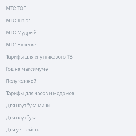
выкупа
МТС ТОП
акций
Дивиденды
МТС Junior
Рынок
облигаций
МТС Мудрый
Описание
Еврооблигации-2023
МТС Налегке
Уведомление
о
Тарифы для спутникового ТВ
погашении
именных
Год на максимуме
облигаций
Другое
Полугодовой
Регистратор
Тарифы для часов и модемов
Реквизиты
Контакты
Для ноутбука мини
йчивое развитие
и деловая этика
Для ноутбука
На главную
Для устройств