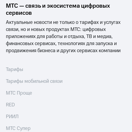
Раскрытие
МТС — связь и экосистема цифровых
информации
сервисов
Информация
акционерам
Актуальные новости не только о тарифах и услугах
Документы
связи, но и новых продуктах МТС: цифровых
ПАО
"МТС"
приложениях для работы и отдыха, ТВ и медиа,
Собрания
финансовых сервисах, технологиях для запуска и
акционеров
продвижения бизнеса и других сервисах компании
Личный
кабинет
акционера
Акционерный
Тарифы
капитал
Контроль
Тарифы мобильной связи
и
аудит
МТС Проще
Рынок
акций
RED
Описание
РИИЛ
Программа
приобретения
МТС Супер
Порядок