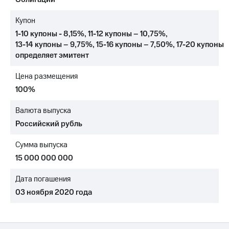
МТС
Купон
о технологиях
1-10 купоны - 8,15%
,
11-12 купоны – 10,75%
,
13-14 купоны – 9,75%
,
15-16 купоны – 7,50%
,
17-20 купоны
Достижения
определяет эмитент
Интервью
Цена размещения
Финансовая
100%
отчетность
Валюта выпуска
Контакты
Российский рубль
Новости
в
Сумма выпуска
регионе
15 000 000 000
м и акционерам
Дата погашения
Корпоративное
управление
03 ноября 2020 года
Корпоративный
секретарь