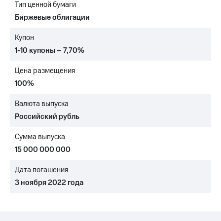
Тип ценной бумаги
МТС
Биржевые облигации
о технологиях
Купон
Достижения
1-10 купоны – 7,70%
Интервью
Цена размещения
Финансовая
100%
отчетность
Валюта выпуска
Контакты
Российский рубль
Новости
Сумма выпуска
в
регионе
15 000 000 000
м и акционерам
Дата погашения
Корпоративное
3 ноября 2022 года
управление
Корпоративный
секретарь