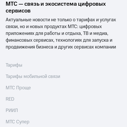
Раскрытие
МТС — связь и экосистема цифровых
информации
сервисов
Информация
акционерам
Актуальные новости не только о тарифах и услугах
Документы
связи, но и новых продуктах МТС: цифровых
ПАО
приложениях для работы и отдыха, ТВ и медиа,
"МТС"
Собрания
финансовых сервисах, технологиях для запуска и
акционеров
продвижения бизнеса и других сервисах компании
Личный
кабинет
акционера
Тарифы
Акционерный
капитал
Тарифы мобильной связи
Контроль
и
аудит
МТС Проще
Рынок
акций
RED
Описание
РИИЛ
Программа
приобретения
МТС Супер
Порядок