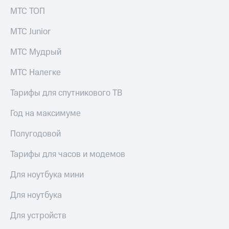
выкупа
МТС ТОП
акций
Дивиденды
МТС Junior
Рынок
облигаций
МТС Мудрый
Описание
МТС Налегке
Еврооблигации-2023
Уведомление
Тарифы для спутникового ТВ
о
погашении
Год на максимуме
именных
облигаций
Другое
Полугодовой
Регистратор
Тарифы для часов и модемов
Реквизиты
Контакты
Для ноутбука мини
йчивое развитие
и деловая этика
Для ноутбука
На главную
Для устройств