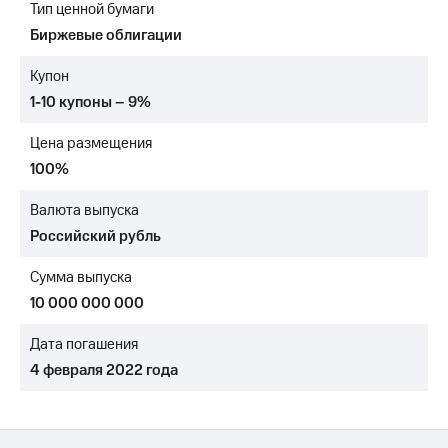
Тип ценной бумаги
МТС
Биржевые облигации
о технологиях
Купон
Достижения
1-10 купоны – 9%
Интервью
Цена размещения
Финансовая
100%
отчетность
Валюта выпуска
Контакты
Российский рубль
Новости
Сумма выпуска
в
регионе
10 000 000 000
м и акционерам
Дата погашения
Корпоративное
4 февраля 2022 года
управление
Корпоративный
секретарь