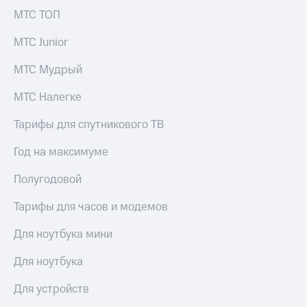
выкупа
МТС ТОП
акций
Дивиденды
МТС Junior
Рынок
облигаций
МТС Мудрый
Описание
МТС Налегке
Еврооблигации-2023
Уведомление
Тарифы для спутникового ТВ
о
погашении
Год на максимуме
именных
облигаций
Другое
Полугодовой
Регистратор
Тарифы для часов и модемов
Реквизиты
Контакты
Для ноутбука мини
йчивое развитие
и деловая этика
Для ноутбука
На главную
Для устройств