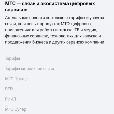
Раскрытие
МТС — связь и экосистема цифровых
информации
сервисов
Информация
акционерам
Актуальные новости не только о тарифах и услугах
Документы
связи, но и новых продуктах МТС: цифровых
ПАО
приложениях для работы и отдыха, ТВ и медиа,
"МТС"
Собрания
финансовых сервисах, технологиях для запуска и
акционеров
продвижения бизнеса и других сервисах компании
Личный
кабинет
акционера
Тарифы
Акционерный
капитал
Тарифы мобильной связи
Контроль
и
аудит
МТС Проще
Рынок
акций
RED
Описание
РИИЛ
Программа
приобретения
МТС Супер
Порядок