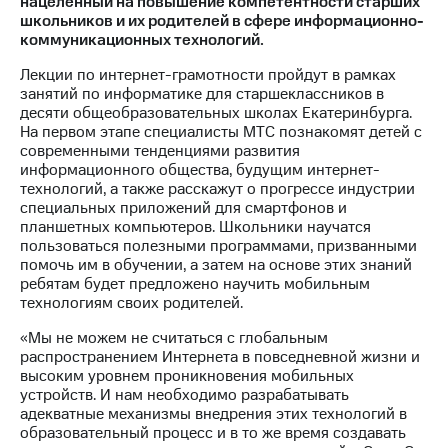
нацеленный на повышение компетентности старших
школьников и их родителей в сфере информационно-
МТС
коммуникационных технологий.
о технологиях
Лекции по интернет-грамотности пройдут в рамках
Достижения
занятий по информатике для старшеклассников в
десяти общеобразовательных школах Екатеринбурга.
Интервью
На первом этапе специалисты МТС познакомят детей с
современными тенденциями развития
Финансовая
информационного общества, будущим интернет-
отчетность
технологий, а также расскажут о прогрессе индустрии
специальных приложений для смартфонов и
Контакты
планшетных компьютеров. Школьники научатся
пользоваться полезными программами, призванными
Новости
помочь им в обучении, а затем на основе этих знаний
в
ребятам будет предложено научить мобильным
регионе
технологиям своих родителей.
«Мы не можем не считаться с глобальным
м и акционерам
Корпоративное
распространением Интернета в повседневной жизни и
управление
высоким уровнем проникновения мобильных
устройств. И нам необходимо разрабатывать
Корпоративный
адекватные механизмы внедрения этих технологий в
секретарь
образовательный процесс и в то же время создавать