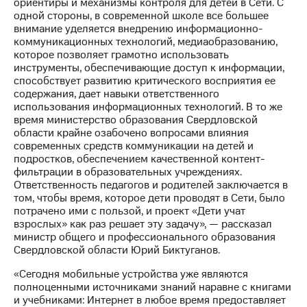
Раскрытие
ориентиры и механизмы контроля для детей в Сети. С
информации
одной стороны, в современной школе все большее
Информация
внимание уделяется внедрению информационно-
акционерам
коммуникационных технологий, медиаобразованию,
Документы
которое позволяет грамотно использовать
ПАО
инструменты, обеспечивающие доступ к информации,
"МТС"
способствует развитию критического восприятия ее
Собрания
содержания, дает навыки ответственного
акционеров
использования информационных технологий. В то же
Личный
время министерство образования Свердловской
кабинет
области крайне озабочено вопросами влияния
акционера
современных средств коммуникации на детей и
Акционерный
подростков, обеспечением качественной контент-
капитал
фильтрации в образовательных учреждениях.
Контроль
Ответственность педагогов и родителей заключается в
и
том, чтобы время, которое дети проводят в Сети, было
аудит
потрачено ими с пользой, и проект «Дети учат
Рынок
взрослых» как раз решает эту задачу», — рассказал
акций
министр общего и профессионального образования
Свердловской области Юрий Биктуганов.
Описание
«Сегодня мобильные устройства уже являются
Программа
полноценными источниками знаний наравне с книгами
приобретения
и учебниками: Интернет в любое время предоставляет
Порядок