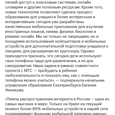
легкий доступ к поисковым системам, онлайн
выкупа
словарям и другим полезным ресурсам. Кроме того,
акций
новые технологии позволяют сделать процесс
Дивиденды
образования для учащихся более интересным и
Рынок
интерактивным: сегодня уже разработаны
облигаций
качественные мобильные приложения для изучения
иностранных языков, химии, физики, биологии в
Описание
режиме онлайн. Мы не только не запрещаем, но и
Еврооблигации-2023
поощряем использование компьютеров и мобильных
Уведомление
устройств для дополнительной подготовки учащихся к
о
лекциям, для расширения их кругозора. Однако
погашении
приходится признать, что сегодня дети используют
именных
свои телефоны чаще для развлечения, а не для
облигаций
саморазвития. Наша задача в рамках совместного
Другое
проекта с МТС — пробудить в ребенке
любознательность и показать ему, как с помощью
Регистратор
телефона можно учиться», — подчеркнула начальник
Реквизиты
управления образования Екатеринбурга Евгения
Контакты
Умникова.
йчивое развитие
и деловая этика
«Темпы распространения интернета в России – одни из
На главную
самых высоких в мире. Только на Урале на текущий
момент более 85% мобильных устройств в нашей сети
поддерживают функцию мобильной передачи данных.