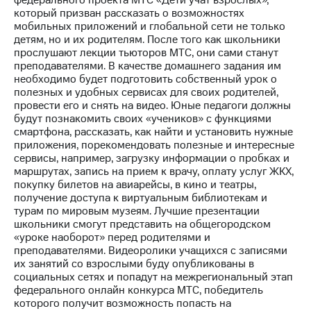
федерального проекта МТС «Дети учат взрослых»,
который призван рассказать о возможностях
мобильных приложений и глобальной сети не только
детям, но и их родителям. После того как школьники
прослушают лекции тьюторов МТС, они сами станут
преподавателями. В качестве домашнего задания им
необходимо будет подготовить собственный урок о
полезных и удобных сервисах для своих родителей,
провести его и снять на видео. Юные педагоги должны
будут познакомить своих «учеников» с функциями
смартфона, рассказать, как найти и установить нужные
приложения, порекомендовать полезные и интересные
сервисы, например, загрузку информации о пробках и
маршрутах, запись на прием к врачу, оплату услуг ЖКХ,
покупку билетов на авиарейсы, в кино и театры,
получение доступа к виртуальным библиотекам и
турам по мировым музеям. Лучшие презентации
школьники смогут представить на общегородском
«уроке наоборот» перед родителями и
преподавателями. Видеоролики учащихся с записями
их занятий со взрослыми буду опубликованы в
социальных сетях и попадут на межрегиональный этап
федерального онлайн конкурса МТС, победитель
которого получит возможность попасть на