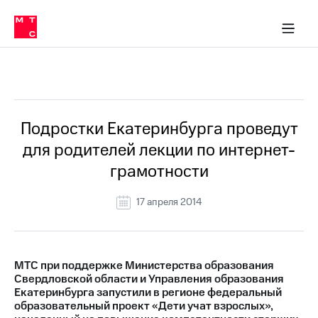
О
сторам и акционерам
Комплаенс и деловая этика
Устойчивое развитие
Медиа-центр
О МТС
О МТС
На главную
компании
О
компании
Стратегия
Стратегия
Все Новости
Карьера
в МТС
Карьера
в МТС
Пресс-
Подростки Екатеринбурга проведут
релизы
История
для родителей лекции по интернет-
компании
МТС
грамотности
о технологиях
Руководство
региона
17 апреля 2014
Правовая
информация
Контакты
МТС при поддержке Министерства образования
Свердловской области и Управления образования
Медиа-центр
Екатеринбурга запустили в регионе федеральный
Пресс-
образовательный проект «Дети учат взрослых»,
релизы