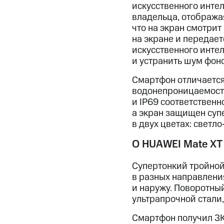
искусственного инте
владельца, отображая
что на экран смотри
на экране и передае
искусственного инте
и устранить шум фон
Смартфон отличается
водонепроницаемости
и IP69 соответственн
а экран защищен супе
в двух цветах: светл
О HUAWEI Mate XT 
Супертонкий тройной
в разных направлени
и наружу. Поворотны
ультрапрочной стали
Смартфон получил 3K