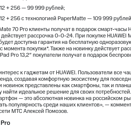
 12 + 256 — 99 999 рублей;
 12 + 256 с технологией PaperMatte — 109 999 рублей
Mate 70 Pro клиенты получат в подарок смарт-часы 
её действует рассрочка 0-0-24. При покупке HUAWEI M
будет доступна гарантия на бесплатную одноразову
 с момента покупки*. Также на новинку действует ра
Pad Pro 13,2″ покупатели получат в подарок беспр
нтерес к гаджетам от HUAWEI. Пользователи все ч
ренда, создавая комфортную экосистему для повсед
 новинок представлены как смартфоны, так и планше
 найти идеальное решение для своих потребностей. 
артфон — это абсолютная новинка на российском рын
вать популярность среди наших клиентов», — комме
сети МТС Алексей Помозов.
 Pro