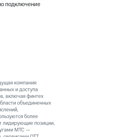
пно подключение
дущая компания
анных и доступа
ов, включая финтех
области объединенных
ислений,
ользуются более
т лидирующие позиции,
лугами МТС —
в, сервисами OTT