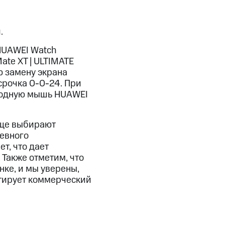
.
HUAWEI Watch
ate XT | ULTIMATE
ю замену экрана
ссрочка 0-0-24. При
оводную мышь HUAWEI
аще выбирают
невного
т, что дает
Также отметим, что
ке, и мы уверены,
нтирует коммерческий