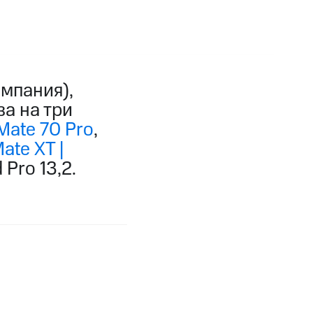
мпания),
за на три
ate 70 Pro
,
te XT |
Pro 13,2.