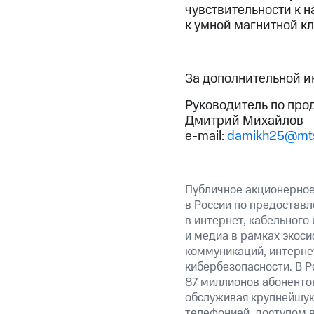
чувствительности к н
к умной магнитной кл
За дополнительной 
Руководитель по про
Дмитрий Михайлов
e-mail:
damikh25@mts
Публичное акционерно
в России по предоставл
в интернет, кабельного
и медиа в рамках экос
коммуникаций, интерне
кибербезопасности. В Р
87 миллионов абоненто
обслуживая крупнейшу
телефонией, доступом в