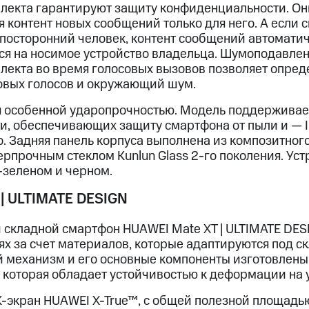
ллекта гарантируют защиту конфиденциальности. О
 контент новых сообщений только для него. А если 
т посторонний человек, контент сообщений автомати
тся на носимое устройство владельца. Шумоподавлен
ллекта во время голосовых вызовов позволяет опред
овых голосов и окружающий шум.
 особенной ударопрочностью. Модель поддерживает
, обеспечивающих защиту смартфона от пыли и — 
о. Задняя панель корпуса выполнена из композитного
рпрочным стеклом Kunlun Glass 2-го поколения. Уст
о-зеленом и черном.
| ULTIMATE DESIGN
 складной смартфон HUAWEI Mate XT | ULTIMATE DES
ях за счет материалов, которые адаптируются под с
й механизм и его основные компоненты изготовлены
, которая обладает устойчивостью к деформации на 
-экран HUAWEI X-True™, с общей полезной площадь