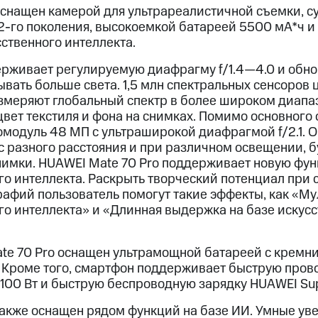
оснащен камерой для ультрареалистичной съемки, 
s 2-го поколения, высокоемкой батареей 5500 мА*ч
ственного интеллекта.
живает регулируемую диафрагму f/1.4—4.0 и обно
вать больше света. 1,5 млн спектральных сенсоров 
змеряют глобальный спектр в более широком диапа
цвет текстиля и фона на снимках. Помимо основного 
модуль 48 МП с ультраширокой диафрагмой f/2.1. О
 разного расстояния и при различном освещении, б
имки. HUAWEI Mate 70 Pro поддерживает новую фу
го интеллекта. Раскрыть творческий потенциал при 
афий пользователь помогут такие эффекты, как «М
го интеллекта» и «Длинная выдержка на базе искус
te 70 Pro оснащен ультрамощной батареей с кремн
 Кроме того, смартфон поддерживает быструю пров
100 Вт и быструю беспроводную зарядку HUAWEI Sup
также оснащен рядом функций на базе ИИ. Умные ув