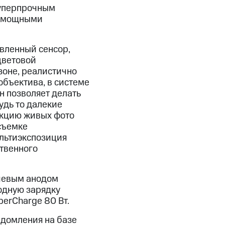
суперпрочным
 и мощными
вленный сенсор,
цветовой
зоне, реалистично
объектива, в системе
н позволяет делать
удь то далекие
нкцию живых фото
съемке
ультиэкспозиция
ственного
иевым анодом
одную зарядку
erCharge 80 Вт.
едомления на базе