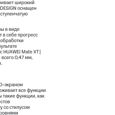
ечивает широкий
E DESIGN оснащен
-ступенчатую
ры в виде
 в себе прогресс
 обработки
зультате
с HUAWEI Mate XT |
всего 0,47 мм,
.
ED-экраном
ерживает все функции
 такие функции, как
естов
у со стилусом
уровнями