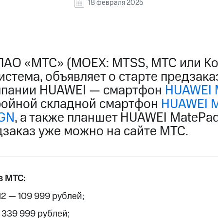
18 февраля 2025
ПАО «МТС» (MOEX: MTSS, МТС или Ко
стема, объявляет о старте предзака
мпании HUAWEI — смартфон
HUAWEI M
ройной складной смартфон
HUAWEI Ma
IGN
, а также планшет HUAWEI MatePad 
заказ уже можно на сайте МТС.
в МТС:
512 — 109 999 рублей;
— 339 999 рублей;