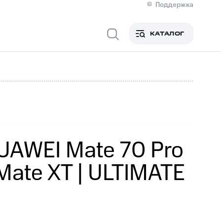
Поддержка
О МТС
я информация
Контакты
КАТАЛОГ
Медиа-центр
кты
Новости в регионе
Инвесторам и акционерам
ция акционерам
Документы
роль и аудит
Рынок акций
й
Описание
р
Реквизиты
Контакты
Устойчивое развитие
Комплаенс и деловая этика
На главную
UAWEI Mate 70 Pro
ate XT | ULTIMATE