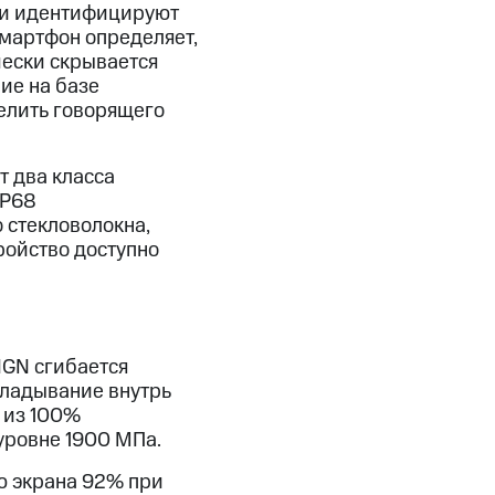
ни идентифицируют
смартфон определяет,
чески скрывается
ие на базе
елить говорящего
 два класса
IP68
 стекловолокна,
ройство доступно
IGN сгибается
кладывание внутрь
 из 100%
уровне 1900 МПа.
ю экрана 92% при