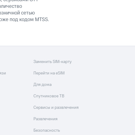
оличество
озничной сетью
ирже под кодом MTSS.
Заменить SIM-карту
язи
Перейти на eSIM
Для дома
Спутниковое ТВ
Сервисы и развлечения
Развлечения
Безопасность