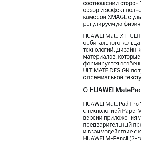
соотношении сторон 
обзор и эффект полно
камерой XMAGE с ул
регулируемую физичес
HUAWEI Mate XT | UL
орбитального кольца
технологий. Дизайн к
материалов, которые 
формируется особенны
ULTIMATE DESIGN пол
с премиальной тексту
О HUAWEI MatePad 
HUAWEI MatePad Pro 
с технологией Paper
версии приложения W
предварительный про
и взаимодействие с 
HUAWEI M-Pencil (3-г