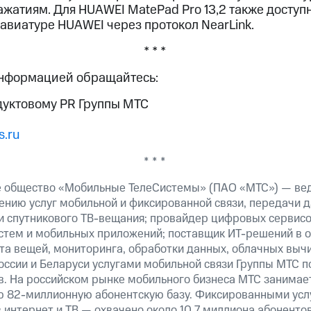
ажатиям. Для HUAWEI MatePad Pro 13,2 также досту
авиатуре HUAWEI через протокол NearLink.
* * *
информацией обращайтесь:
дуктовому PR Группы МТС
.ru
* * *
е общество «Мобильные ТелеСистемы» (ПАО «МТС») — ве
ению услуг мобильной и фиксированной связи, передачи д
 и спутникового ТВ-вещания; провайдер цифровых сервис
истем и мобильных приложений; поставщик ИТ-решений в 
та вещей, мониторинга, обработки данных, облачных выч
оссии и Беларуси услугами мобильной связи Группы МТС п
в. На российском рынке мобильного бизнеса МТС занимае
ю 82-миллионную абонентскую базу. Фиксированными ус
 интернет и ТВ — охвачено около 10,7 миллиона абоненто