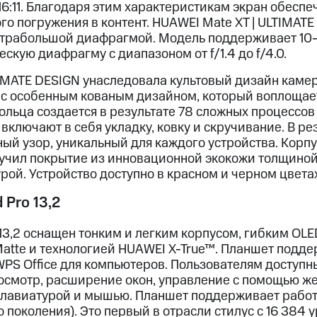
16:11. Благодаря этим характеристикам экран обесп
го погружения в контент. HUAWEI Mate XT | ULTIMAT
ьтрабольшой диафрагмой. Модель поддерживает 10
кую диафрагму с диапазоном от f/1.4 до f/4.0.
TIMATE DESIGN унаследовала культовый дизайн каме
 с особенным кованым дизайном, который воплощает
ольца создается в результате 78 сложных процессов
включают в себя укладку, ковку и скручивание. В ре
й узор, уникальный для каждого устройства. Корпу
учил покрытие из инновационной экокожи толщиной 
рой. Устройство доступно в красном и черном цветах
Pro 13,2
13,2 оснащен тонким и легким корпусом, гибким OL
Matte и технологией HUAWEI X-True™. Планшет подд
PS Office для компьютеров. Пользователям доступны
смотр, расширение окон, управление с помощью ж
клавиатурой и мышью. Планшет поддерживает работ
о поколения). Это первый в отрасли стилус с 16 384 