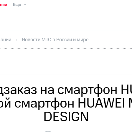
ании
Еще
ТС
Пресс-релизы
МТС о технологиях
ТС
История компании
Руководство региона
Правова
стижения
Интервью
Финансовая отчетность
Конта
пании
Новости МТС в России и мире
тивный секретарь
Раскрытие информации
Информа
ный кабинет акционера
Акционерный капитал
Конт
Порядок выкупа акций
Дивиденды
Рынок облигаци
 погашении именных облигаций
Другое
Регистрато
заказ на смартфон H
ой смартфон HUAWEI M
DESIGN