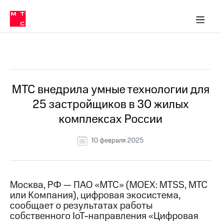
О
сторам и акционерам
Комплаенс и деловая этика
Устойчивое развитие
Медиа-центр
О МТС
О МТС
На главную
компании
О
компании
Стратегия
Стратегия
Все Новости
Карьера
в МТС
Карьера
в МТС
Пресс-
МТС внедрила умные технологии для
релизы
История
25 застройщиков в 30 жилых
компании
МТС
комплексах России
о технологиях
Руководство
региона
10 февраля 2025
Правовая
информация
Контакты
Москва, РФ — ПАО «МТС» (MOEX: MTSS, МТС
или Компания), цифровая экосистема,
Медиа-центр
сообщает о результатах работы
Пресс-
собственного IoT-направления «Цифровая
релизы