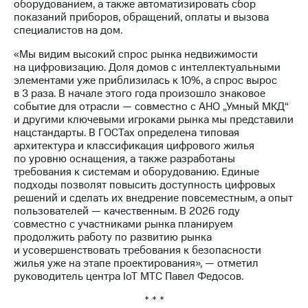
оборудованием, а также автоматизировать сбор
выкупа
показаний приборов, обращений, оплаты и вызова
акций
специалистов на дом.
Дивиденды
Рынок
«Мы видим высокий спрос рынка недвижимости
облигаций
на цифровизацию. Доля домов с интеллектуальными
элементами уже приблизилась к 10%, а спрос вырос
Описание
в 3 раза. В начале этого года произошло знаковое
Еврооблигации-2023
событие для отрасли — совместно с АНО „Умный МКД“
Уведомление
и другими ключевыми игроками рынка мы представили
о
нацстандарты. В ГОСТах определена типовая
погашении
архитектура и классификация цифрового жилья
именных
по уровню оснащения, а также разработаны
облигаций
требования к системам и оборудованию. Единые
Другое
подходы позволят повысить доступность цифровых
решений и сделать их внедрение повсеместным, а опыт
Регистратор
пользователей — качественным. В 2026 году
Реквизиты
совместно с участниками рынка планируем
Контакты
продолжить работу по развитию рынка
йчивое развитие
и усовершенствовать требования к безопасности
и деловая этика
жилья уже на этапе проектирования», — отметил
На главную
руководитель центра IoT МТС Павел Федосов.
* * *