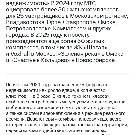
недвижимость». В 2024 году МТС
оцифровала более 30 жилых комплексов
МТС
для 25 застройщиков в Московском регионе,
о технологиях
Владивостоке, Орле, Ставрополе, Омске,
Достижения
Петропавловске-Камчатском и других
городах. В 2025 году к проекту
Интервью
присоединятся еще более 50 жилых
комплексов, в том числе ЖК «Шагал»
Финансовая
и Voxhall в Москве, «Зелёная река» в Омске
отчетность
и «Счастье в Кольцово» в Новосибирске.
Контакты
Новости
в
По итогам 2024 года направление «Цифровой
регионе
недвижимости» выросло вдвое, а количество
клиентов — в 3 раза. В жилье «эконом-класса»
наиболее востребованными услугами стали: создание
м и акционерам
Корпоративное
мобильного приложения и умных систем доступа,
управление
а также систем видеонаблюдения в режиме реального
времени. Девелоперы «комфорт-класса» чаще всего
Корпоративный
интересовались функционалом просмотра территории,
секретарь
сервисом взаимодействия с жителями жилых