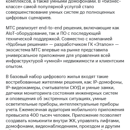
Раскрытие
комплексов, а также умными домофонами. В «бизнес-
информации
классе» самой популярной услугой стало
Информация
совершенствование умных систем до полноценных
акционерам
цифровых сценариев.
Документы
МТС реализует end-to-end решения, включающие как
ПАО
AIoT-оборудование, так и ПО с последующей
"МТС"
технической поддержкой. Совместно с компанией
Собрания
«Удобные решения» — разработчиком ГК «Эталон» —
акционеров
экосистема МТС впервые на рынке представила
Личный
универсальное приложение для управления всей
кабинет
инфраструктурой «умной» недвижимости и клиентским
акционера
опытом.
Акционерный
капитал
В базовый набор цифрового жилья входят такие
Контроль
востребованные жителями решения, как: IP-домофоны,
и
IP-видеокамеры, считыватели СКУД и умные замки,
аудит
датчики мониторинга состояния инженерных систем
Рынок
и оповещения об экстренных ситуациях, умные
акций
осветительные приборы, интеллектуальные приборы
учета. Ежемесячная аудитория мобильного приложения
Описание
превысила 400 тысяч человек. Приложение позволяет
Программа
создавать комьюнити внутри ЖК, управлять лифтами,
приобретения
домофонами, видеонаблюдением, проездом и другим
Порядок