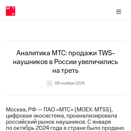
О
сторам и акционерам
Комплаенс и деловая этика
Устойчивое развитие
Медиа-центр
О МТС
О МТС
На главную
компании
О
компании
Стратегия
Стратегия
Все Новости
Карьера
в МТС
Карьера
в МТС
Пресс-
Аналитика МТС: продажи TWS-
релизы
История
наушников в России увеличились
компании
МТС
на треть
о технологиях
Руководство
региона
08 ноября 2024
Правовая
информация
Контакты
Москва, РФ — ПАО «МТС» (MOEX: MTSS),
цифровая экосистема, проанализировала
Медиа-центр
российский рынок наушников. С января
Пресс-
по октябрь 2024 года в стране было продано
релизы