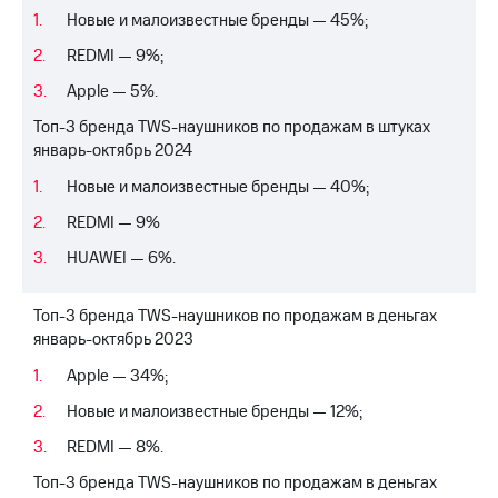
Раскрытие
Новые и малоизвестные бренды — 45%;
информации
Информация
REDMI — 9%;
акционерам
Документы
Apple — 5%.
ПАО
Топ-3 бренда TWS-наушников по продажам в штуках
"МТС"
январь-октябрь 2024
Собрания
акционеров
Новые и малоизвестные бренды — 40%;
Личный
кабинет
REDMI — 9%
акционера
Акционерный
HUAWEI — 6%.
капитал
Контроль
Топ-3 бренда TWS-наушников по продажам в деньгах
и
январь-октябрь 2023
аудит
Рынок
Apple — 34%;
акций
Новые и малоизвестные бренды — 12%;
Описание
Программа
REDMI — 8%.
приобретения
Топ-3 бренда TWS-наушников по продажам в деньгах
Порядок