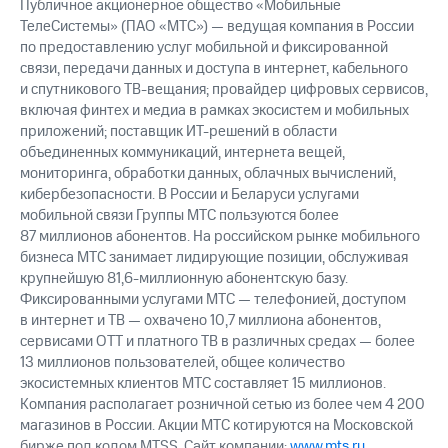
Публичное акционерное общество «Мобильные
ТелеСистемы» (ПАО «МТС») — ведущая компания в России
по предоставлению услуг мобильной и фиксированной
связи, передачи данных и доступа в интернет, кабельного
и спутникового ТВ-вещания; провайдер цифровых сервисов,
включая финтех и медиа в рамках экосистем и мобильных
приложений; поставщик ИТ-решений в области
объединенных коммуникаций, интернета вещей,
мониторинга, обработки данных, облачных вычислений,
кибербезопасности. В России и Беларуси услугами
мобильной связи Группы МТС пользуются более
87 миллионов абонентов. На российском рынке мобильного
бизнеса МТС занимает лидирующие позиции, обслуживая
крупнейшую 81,6-миллионную абонентскую базу.
Фиксированными услугами МТС — телефонией, доступом
в интернет и ТВ — охвачено 10,7 миллиона абонентов,
сервисами OTT и платного ТВ в различных средах — более
13 миллионов пользователей, общее количество
экосистемных клиентов МТС составляет 15 миллионов.
Компания располагает розничной сетью из более чем 4 200
магазинов в России. Акции МТС котируются на Московской
бирже под кодом MTSS. Сайт компании:
www.mts.ru