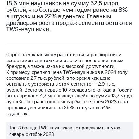
18,6 млн наушников на сумму 52,5 млрд
рублей, что больше, чем годом ранее на 8%
МТС
в штуках и на 22% в деньгах. Главным
о технологиях
драйвером роста продаж сегмента остаются
Достижения
TWS-наушники.
Интервью
Финансовая
Спрос на «вкладыши» растёт в связи расширением
отчетность
ассортимента, в том числе за счёт появления новых
брендов, а также из-за их высокой доступности.
Контакты
К примеру, средняя цена TWS-наушников в 2024 году
составила 2,7 тыс. рублей, в то время как цена
Новости
остальных устройств в этом сегменте — 2,9 тыс.
в
рублей. Всего за первые 10 месяцев этого года в России
регионе
было продано 4,7 млн «вкладышей» на сумму 13,7 млрд
рублей. По сравнению с январём-октябрём 2023 года
м и акционерам
продажи увеличились на 29% в штуках и 54%
Корпоративное
в деньгах.
управление
Топ-3 бренда TWS-наушников по продажам в штуках
Корпоративный
секретарь
январь-октябрь 2023