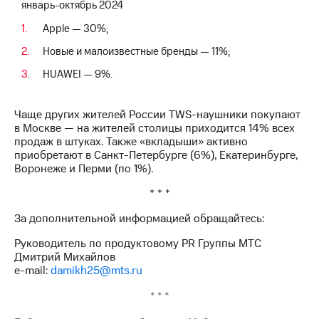
январь-октябрь 2024
выкупа
акций
Apple — 30%;
Дивиденды
Рынок
Новые и малоизвестные бренды — 11%;
облигаций
HUAWEI — 9%.
Описание
Еврооблигации-2023
Чаще других жителей России TWS-наушники покупают
Уведомление
в Москве — на жителей столицы приходится 14% всех
о
продаж в штуках. Также «вкладыши» активно
погашении
приобретают в Санкт-Петербурге (6%), Екатеринбурге,
именных
Воронеже и Перми (по 1%).
облигаций
Другое
* * *
Регистратор
За дополнительной информацией обращайтесь:
Реквизиты
Контакты
Руководитель по продуктовому PR Группы МТС
йчивое развитие
Дмитрий Михайлов
и деловая этика
e-mail:
damikh25@mts.ru
На главную
* * *