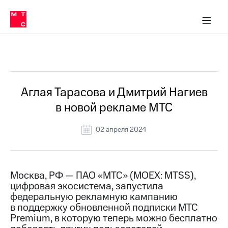
О
сторам и акционерам
Комплаенс и деловая этика
Устойчивое развитие
Медиа-центр
О МТС
О МТС
На главную
компании
О
компании
Стратегия
Стратегия
Все Новости
Карьера
в МТС
Карьера
в МТС
Пресс-
Аглая Тарасова и Дмитрий Нагиев
релизы
История
в новой рекламе МТС
компании
МТС
о технологиях
Руководство
02 апреля 2024
региона
Правовая
информация
Москва, РФ — ПАО «МТС» (MOEX: MTSS),
цифровая экосистема, запустила
Контакты
федеральную рекламную кампанию
в поддержку обновленной подписки МТС
Медиа-центр
Пресс-
Premium, в которую теперь можно бесплатно
релизы