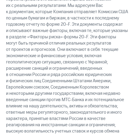
их с реальными результатами. Мы адресуем Вас
к документам, которые Компания отправляет Комиссии США
по ценным бумагам и биржам, в частности к последнему
годовому отчету по форме 20-F. Эти документы содержат
и описывают важные факторы, включая те, которые указаны
в разделе «Факторы риска» формы 20-F. Эти факторы
могут быть причиной отличия реальных результатов
от проектов и прогнозов. Они включают в себя: текущие
экономические и финансовые условия, включая
геополитическую ситуацию, связанную с Украиной;
расширение санкций и ограничений, введенных
в отношении России и ряда российских юридических
и физических лиц Соединенными Штатами Америки,
Европейским союзом, Соединенным Королевством
и некоторыми другими государствами, включая недавно
введенные санкции против МТС-Банка и их потенциальное
влияние на нашу деятельность, активы и обязательства;
ответные меры регуляторного, законодательного и иного
характера, принятые властями России в качестве
реагирования на иностранные санкции и ограничения;
высокую волатильность учетных ставок и курсов обмена