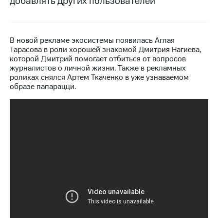
добавлять других пользователей
МТС
о технологиях
В новой рекламе экосистемы появилась Аглая
Достижения
Тарасова в роли хорошей знакомой Дмитрия Нагиева,
которой Дмитрий помогает отбиться от вопросов
Интервью
журналистов о личной жизни. Также в рекламных
роликах снялся Артем Ткаченко в уже узнаваемом
Финансовая
образе папарацци.
отчетность
Контакты
Новости
в
регионе
м и акционерам
Корпоративное
управление
Корпоративный
секретарь