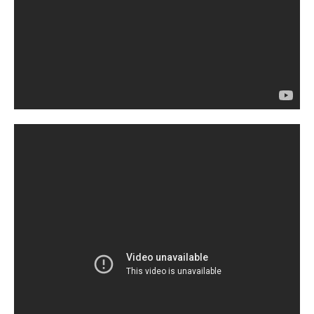
Раскрытие
информации
Информация
акционерам
Документы
ПАО
"МТС"
Собрания
акционеров
Личный
кабинет
акционера
Акционерный
капитал
Контроль
и
аудит
Рынок
акций
Описание
Программа
приобретения
Порядок