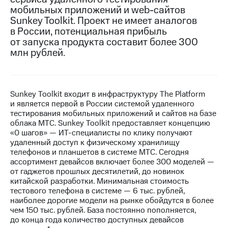
мобильных приложений и web-сайтов
МТС
Sunkey Toolkit. Проект не имеет аналогов
о технологиях
в России, потенциальная прибыль
от запуска продукта составит более 300
Достижения
млн рублей.
Интервью
Финансовая
отчетность
Sunkey Toolkit входит в инфраструктуру The Platform
и является первой в России системой удаленного
Контакты
тестирования мобильных приложений и сайтов на базе
облака МТС. Sunkey Toolkit предоставляет концепцию
Новости
«0 шагов» — ИТ-специалисты по клику получают
в
удаленный доступ к физическому хранилищу
регионе
телефонов и планшетов в системе МТС. Сегодня
ассортимент девайсов включает более 300 моделей —
от гаджетов прошлых десятилетий, до новинок
м и акционерам
китайской разработки. Минимальная стоимость
Корпоративное
тестового телефона в системе — 6 тыс. рублей,
управление
наиболее дорогие модели на рынке обойдутся в более
чем 150 тыс. рублей. База постоянно пополняется,
Корпоративный
до конца года количество доступных девайсов
секретарь