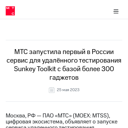
О
сторам и акционерам
Комплаенс и деловая этика
Устойчивое развитие
Медиа-центр
О МТС
О МТС
На главную
компании
О
компании
Стратегия
Стратегия
Все Новости
Карьера
в МТС
Карьера
в МТС
Пресс-
МТС запустила первый в России
релизы
История
сервис для удалённого тестирования
компании
МТС
Sunkey Toolkit с базой более 300
о технологиях
Руководство
гаджетов
региона
Правовая
25 мая 2023
информация
Контакты
Москва, РФ — ПАО «МТС» (MOEX: MTSS),
Медиа-центр
цифровая экосистема, объявляет о запуске
Пресс-
релизы
сервиса удаленного тестирования