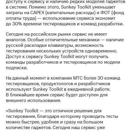
доступу к сервису и наличию редких моделей гаджетов
выкупа
в системе. Помимо этого, Sunkey Toolkit уменьшает
акций
затраты на CAPEX (капитальные расходы) и ФОТ (фонд
Дивиденды
оплаты труда) — использование сервиса экономит
Рынок
до 30% времени тестировщиков и команд разработки.
облигаций
Сегодня на российском рынке сервис не имеет
Описание
аналогов. Особые отличительные механики — наличие
Еврооблигации-2023
русской раскладки клавиатуры, возможность
Уведомление
тестирования нескольких устройств одновременно.
о
Доступ к сервису Sunkey Toolkit могут получить
погашении
команды разработчиков и тестировщиков по модели
именных
подписки.
облигаций
Другое
На данный момент в компании МТС более 30 команд
тестировщиков, продуктологов и разработчиков
Регистратор
используют Sunkey Toolkit в ежедневной работе.
Реквизиты
В ближайшее время сервис будет доступен для
Контакты
внешнего использования.
йчивое развитие
и деловая этика
«Sunkey Toolkit — это отличное решение для
тестирования, благодаря которому проводить тесты
На главную
можно быстрее, удобнее и сразу на большом
количестве гаджетов. Сегодня наш сервис уже