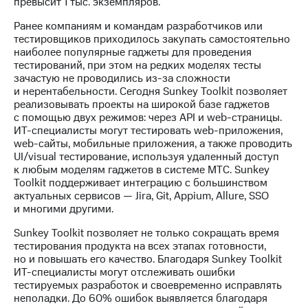
превысит 1 тыс. экземпляров.
Раскрытие
информации
Ранее компаниям и командам разработчиков или
Информация
тестировщиков приходилось закупать самостоятельно
акционерам
наиболее популярные гаджеты для проведения
Документы
тестирований, при этом на редких моделях тесты
ПАО
зачастую не проводились из-за сложности
"МТС"
и нерентабельности. Сегодня Sunkey Toolkit позволяет
Собрания
реализовывать проекты на широкой базе гаджетов
акционеров
с помощью двух режимов: через API и web-страницы.
Личный
ИТ-специалисты могут тестировать web-приложения,
кабинет
web-сайты, мобильные приложения, а также проводить
акционера
UI/visual тестирование, используя удаленный доступ
Акционерный
к любым моделям гаджетов в системе МТС. Sunkey
капитал
Toolkit поддерживает интеграцию с большинством
Контроль
актуальных сервисов — Jira, Git, Appium, Allure, SSO
и
и многими другими.
аудит
Рынок
Sunkey Toolkit позволяет не только сокращать время
акций
тестирования продукта на всех этапах готовности,
но и повышать его качество. Благодаря Sunkey Toolkit
Описание
ИТ-специалисты могут отслеживать ошибки
Программа
тестируемых разработок и своевременно исправлять
приобретения
неполадки. До 60% ошибок выявляется благодаря
Порядок