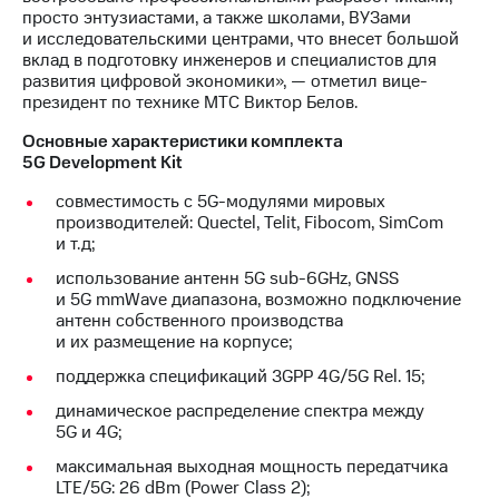
выкупа
просто энтузиастами, а также школами, ВУЗами
акций
и исследовательскими центрами, что внесет большой
Дивиденды
вклад в подготовку инженеров и специалистов для
Рынок
развития цифровой экономики», — отметил вице-
облигаций
президент по технике МТС Виктор Белов.
Описание
Основные характеристики комплекта
Еврооблигации-2023
5G Development Kit
Уведомление
совместимость с 5G-модулями мировых
о
производителей: Quectel, Telit, Fibocom, SimCom
погашении
и т.д;
именных
облигаций
использование антенн 5G sub-6GHz, GNSS
Другое
и 5G mmWave диапазона, возможно подключение
антенн собственного производства
Регистратор
и их размещение на корпусе;
Реквизиты
Контакты
поддержка спецификаций 3GPP 4G/5G Rel. 15;
йчивое развитие
динамическое распределение спектра между
и деловая этика
5G и 4G;
На главную
максимальная выходная мощность передатчика
LTE/5G: 26 dBm (Power Class 2);