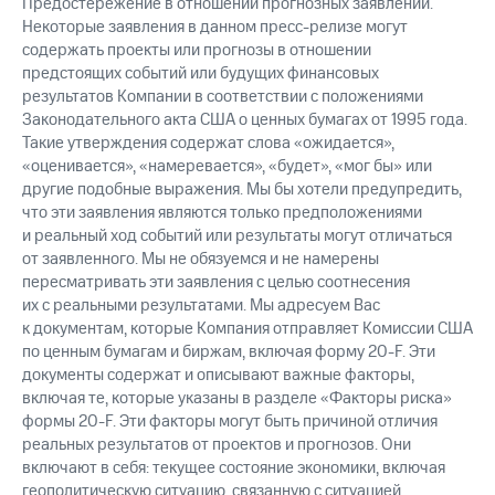
Предостережение в отношении прогнозных заявлений.
Некоторые заявления в данном пресс-релизе могут
содержать проекты или прогнозы в отношении
предстоящих событий или будущих финансовых
результатов Компании в соответствии с положениями
Законодательного акта США о ценных бумагах от 1995 года.
Такие утверждения содержат слова «ожидается»,
«оценивается», «намеревается», «будет», «мог бы» или
другие подобные выражения. Мы бы хотели предупредить,
что эти заявления являются только предположениями
и реальный ход событий или результаты могут отличаться
от заявленного. Мы не обязуемся и не намерены
пересматривать эти заявления с целью соотнесения
их с реальными результатами. Мы адресуем Вас
к документам, которые Компания отправляет Комиссии США
по ценным бумагам и биржам, включая форму
20-F.
Эти
документы содержат и описывают важные факторы,
включая те, которые указаны в разделе «Факторы риска»
формы
20-F.
Эти факторы могут быть причиной отличия
реальных результатов от проектов и прогнозов. Они
включают в себя: текущее состояние экономики, включая
геополитическую ситуацию, связанную с ситуацией