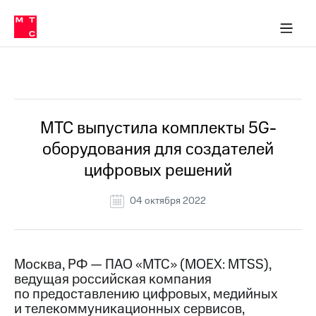
О
сторам и акционерам
Комплаенс и деловая этика
Устойчивое развитие
Медиа-центр
О МТС
О МТС
На главную
компании
О
компании
Стратегия
Стратегия
Все Новости
Карьера
в МТС
Карьера
в МТС
Пресс-
МТС выпустила комплекты 5G-
релизы
История
оборудования для создателей
компании
МТС
цифровых решений
о технологиях
Руководство
региона
04 октября 2022
Правовая
информация
Контакты
Москва, РФ — ПАО «МТС» (MOEX: MTSS),
ведущая российская компания
Медиа-центр
по предоставлению цифровых, медийных
Пресс-
и телекоммуникационных сервисов,
релизы