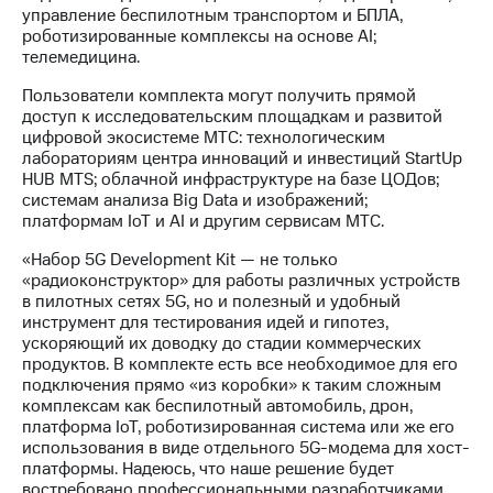
Раскрытие
управление беспилотным транспортом и БПЛА,
информации
роботизированные комплексы на основе AI;
Информация
телемедицина.
акционерам
Документы
Пользователи комплекта могут получить прямой
ПАО
доступ к исследовательским площадкам и развитой
"МТС"
цифровой экосистеме МТС: технологическим
Собрания
лабораториям центра инноваций и инвестиций StartUp
акционеров
HUB MTS; облачной инфраструктуре на базе ЦОДов;
Личный
системам анализа Big Data и изображений;
кабинет
платформам IoT и AI и другим сервисам МТС.
акционера
Акционерный
«Набор 5G Development Kit — не только
капитал
«радиоконструктор» для работы различных устройств
Контроль
в пилотных сетях 5G, но и полезный и удобный
и
инструмент для тестирования идей и гипотез,
аудит
ускоряющий их доводку до стадии коммерческих
Рынок
продуктов. В комплекте есть все необходимое для его
акций
подключения прямо «из коробки» к таким сложным
комплексам как беспилотный автомобиль, дрон,
Описание
платформа IoT, роботизированная система или же его
Программа
использования в виде отдельного 5G-модема для хост-
приобретения
платформы. Надеюсь, что наше решение будет
Порядок
востребовано профессиональными разработчиками,