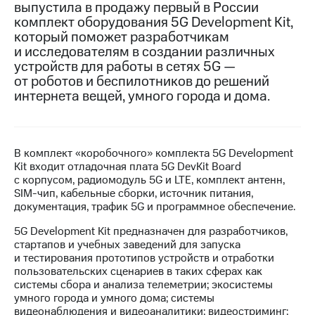
выпустила в продажу первый в России
комплект оборудования 5G Development Kit,
МТС
который поможет разработчикам
о технологиях
и исследователям в создании различных
Достижения
устройств для работы в сетях 5G —
от роботов и беспилотников до решений
Интервью
интернета вещей, умного города и дома.
Финансовая
отчетность
В комплект «коробочного» комплекта 5G Development
Контакты
Kit входит отладочная плата 5G DevKit Board
с корпусом, радиомодуль 5G и LTE, комплект антенн,
Новости
SIM-чип, кабельные сборки, источник питания,
в
документация, трафик 5G и программное обеспечение.
регионе
5G Development Kit предназначен для разработчиков,
м и акционерам
стартапов и учебных заведений для запуска
Корпоративное
и тестирования прототипов устройств и отработки
управление
пользовательских сценариев в таких сферах как
системы сбора и анализа телеметрии; экосистемы
Корпоративный
умного города и умного дома; системы
секретарь
видеонаблюдения и видеоаналитики; видеостриминг;