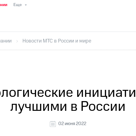
ании
Еще
ТС
Пресс-релизы
МТС о технологиях
ТС
История компании
Руководство региона
Правова
стижения
Интервью
Финансовая отчетность
Конта
пании
Новости МТС в России и мире
тивный секретарь
Раскрытие информации
Информа
ный кабинет акционера
Акционерный капитал
Конт
Порядок выкупа акций
Дивиденды
Рынок облигаци
 погашении именных облигаций
Другое
Регистрато
ологические инициат
лучшими в России
02 июня 2022