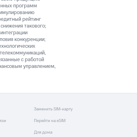
венных программ
стимулированию
редитный рейтинг
 снижения такового;
 интеграции
ловия конкуренции;
ехнологических
 телекоммуникаций,
язанные с работой
инансовым управлением,
Заменить SIM-карту
язи
Перейти на eSIM
Для дома