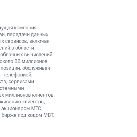
дущая компания
зи, передачи данных
ых сервисов, включая
ений в области
 облачных вычислений.
 около 88 миллионов
 позиции, обслуживая
— телефонией,
тв, сервисами
системными
ех миллионов клиентов.
уживанию клиентов,
м акционером МТС
 бирже под кодом MBT,