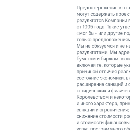
Предостережение в отн
могут содержать проек
результатов Компании 
от 1995 года. Такие ут
«мог бы» или другие по
только предположениями
Мы не обязуемся и не н
результатами. Мы адре
бумагам и биржам, вкл
включая те, которые у
причиной отличия реаль
состояние экономики, в
расширение санкций и 
юридических и физиче
Королевством и некото
и иного характера, при
санкции и ограничения;
снижение стоимости рос
и стоимости финансовых
услуг, программного об