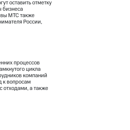
гут оставить отметку
ы бизнеса
ивы МТС также
нимателя России,
енних процессов
амкнутого цикла
трудников компаний
д к вопросам
с отходами, а также