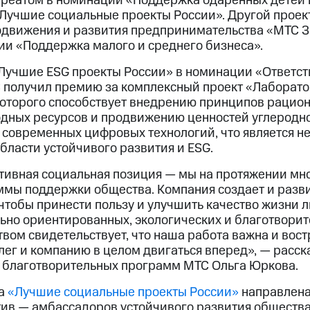
ауреатом в номинации «Поддержка одаренных детей
учшие социальные проекты России». Другой проек
одвижения и развития предпринимательства «МТС 
ии «Поддержка малого и среднего бизнеса».
Лучшие ESG проекты России» в номинации «Ответст
 получил премию за комплексный проект «Лаборат
которого способствует внедрению принципов рацио
дных ресурсов и продвижению ценностей углеродн
 современных цифровых технологий, что является 
бласти устойчивого развития и ESG.
тивная социальная позиция — мы на протяжении мн
мы поддержки общества. Компания создает и разви
чтобы принести пользу и улучшить качество жизни 
ьно ориентированных, экологических и благотвори
вом свидетельствует, что наша работа важна и вост
лег и компанию в целом двигаться вперед», — расск
 благотворительных программ МТС Ольга Юркова.
ма
«Лучшие социальные проекты России»
направлена
ив — амбассадоров устойчивого развития общества.