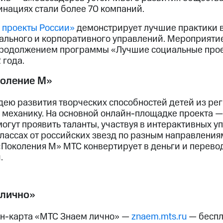
инациях стали более 70 компаний.
 проекты России»
демонстрирует лучшие практики в
иального и корпоративного управлений. Мероприяти
продолжением программы «Лучшие социальные прое
 года.
коление М»
дею развития творческих способностей детей из ре
 механику. На основной онлайн-площадке проекта 
могут проявить таланты, участвуя в интерактивных у
лассах от российских звезд по разным направлениям
 «Поколения М» МТС конвертирует в деньги и перево
.
 лично»
йн-карта «МТС Знаем лично» —
znaem.mts.ru
— беспл