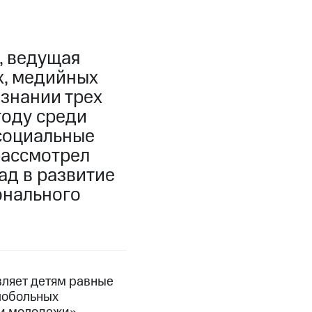
, ведущая
х, медийных
знании трех
году среди
социальные
рассмотрел
ад в развитие
онального
вляет детям равные
елобольных