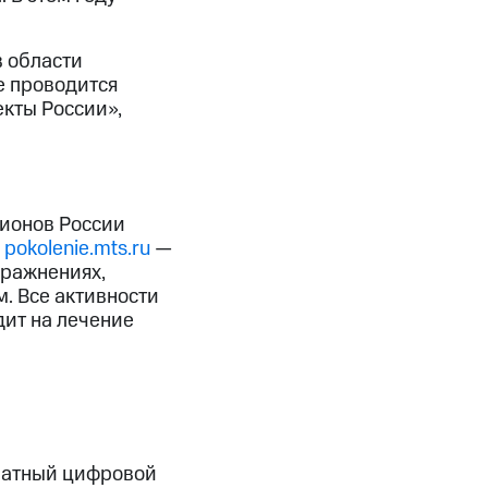
 области
е проводится
кты России»,
гионов России
—
pokolenie.mts.ru
—
пражнениях,
. Все активности
дит на лечение
атный цифровой