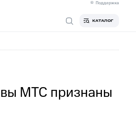
Поддержка
О МТС
я информация
Контакты
КАТАЛОГ
Медиа-центр
кты
Новости в регионе
Инвесторам и акционерам
ция акционерам
Документы
роль и аудит
Рынок акций
й
Описание
р
Реквизиты
Контакты
Устойчивое развитие
Комплаенс и деловая этика
На главную
ивы МТС признаны