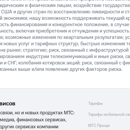
ридическим и физическим лицам; воздействие государст
 США и других стран по восстановлению ликвидности и 
й экономики; нашу возможность поддерживать текущий к
ость финансирования и конкурентное положение, в случае
ьность, включая приобретения и отчуждения и успешность
в; возможные изменения по квартальным результатам; ус
я новых услуг и тарифных структур; быстрые изменения т
на рынке; стратегию; риск, связанный с инфраструктурой
ированием индустрии телекоммуникаций и иные риски, св
 и СНГ; колебания котировок акций; риск, связанный с ф
исанных выше и/или появление других факторов риска.
рвисов
Тарифы
 связи, но и новых продуктах МТС:
Тарифы мобильной св
 медиа, финансовых сервисах,
МТС Проще
 других сервисах компании