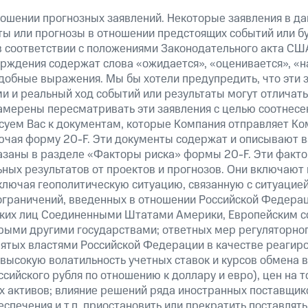
ошении прогнозных заявлений. Некоторые заявления в д
ты или прогнозы в отношении предстоящих событий или 
в соответствии с положениями Законодательного акта СШ
верждения содержат слова «ожидается», «оценивается», «н
добные выражения. Мы бы хотели предупредить, что эти 
 и реальный ход событий или результаты могут отличатьс
амерены пересматривать эти заявления с целью соотнесе
суем Вас к документам, которые Компания отправляет К
ючая форму 20-F. Эти документы содержат и описывают 
казаны в разделе «Факторы риска» формы 20-F. Эти факто
ных результатов от проектов и прогнозов. Они включают 
ключая геополитическую ситуацию, связанную с ситуацией
ограничений, введенных в отношении Российской Федерац
ских лиц Соединенными Штатами Америки, Европейским 
рыми другими государствами; ответных мер регуляторног
нятых властями Российской Федерации в качестве реагир
 высокую волатильность учетных ставок и курсов обмена в
сийского рубля по отношению к доллару и евро), цен на т
 активов; влияние решений ряда иностранных поставщико
еспечения и т.п. приостановить или прекратить поставля