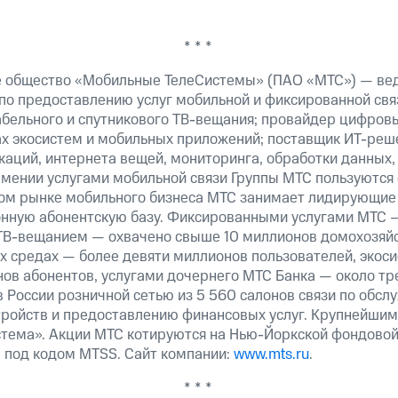
* * *
е общество «Мобильные ТелеСистемы» (ПАО «МТС») — ве
 по предоставлению услуг мобильной и фиксированной свя
кабельного и спутникового ТВ-вещания; провайдер цифров
ах экосистем и мобильных приложений; поставщик ИТ-реш
аций, интернета вещей, мониторинга, обработки данных,
рмении услугами мобильной связи Группы МТС пользуются
ком рынке мобильного бизнеса МТС занимает лидирующие
ную абонентскую базу. Фиксированными услугами МТС 
 ТВ-вещанием — охвачено свыше 10 миллионов домохозяйс
ых средах — более девяти миллионов пользователей, эко
ов абонентов, услугами дочернего МТС Банка — около тр
 России розничной сетью из 5 560 салонов связи по обсл
ройств и предоставлению финансовых услуг. Крупнейши
тема». Акции МТС котируются на Нью-Йоркской фондовой
 под кодом MTSS. Сайт компании:
www.mts.ru
.
* * *