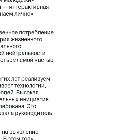
 и молодежи»
т — интерактивная
Знаем лично»
венное потребление
ория жизненного
нального
ой нейтральности
неотъемлемой частью
огих лет реализуем
вает технологии,
людей. Высокая
тельных инициатив
ребована. Это
азала руководитель
 на выявление
 В этом году