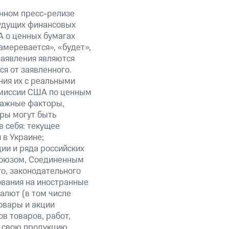
анном пресс-релизе
будущих финансовых
А о ценных бумагах
амеревается», «будет»,
заявления являются
я от заявленного.
ния их с реальными
омиссии США по ценным
важные факторы,
ры могут быть
в себя: текущее
 в Украине;
ии и ряда российских
союзом, Соединенным
о, законодательного
ования на иностранные
алют (в том числе
овары и акции
в товаров, работ,
ть свою продукцию