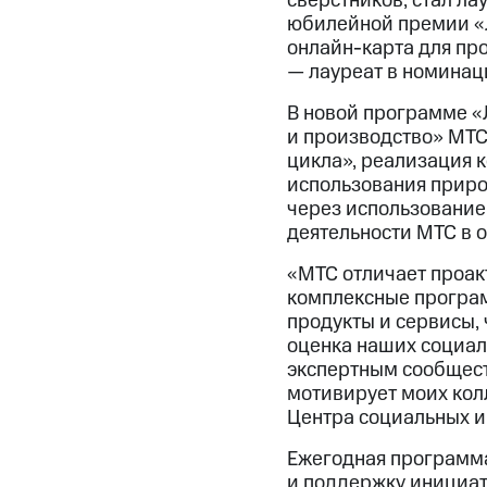
сверстников, стал л
юбилейной премии «Л
онлайн-карта для пр
— лауреат в номинац
В новой программе «
и производство» МТС
цикла», реализация 
использования приро
через использование
деятельности МТС в о
«МТС отличает проак
комплексные програм
продукты и сервисы, 
оценка наших социал
экспертным сообщест
мотивирует моих кол
Центра социальных и
Ежегодная програм
и поддержку инициат