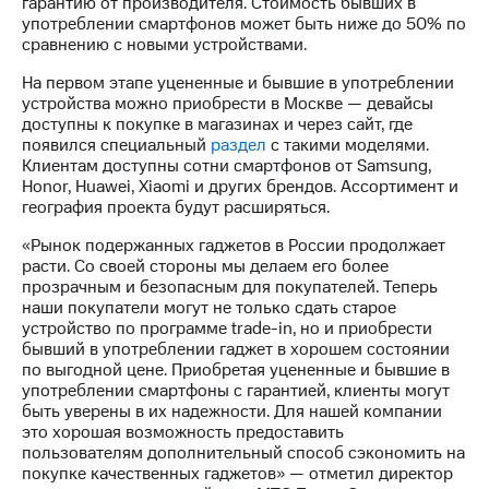
гарантию от производителя. Стоимость бывших в
Раскрытие
употреблении смартфонов может быть ниже до 50% по
информации
сравнению с новыми устройствами.
Информация
акционерам
На первом этапе уцененные и бывшие в употреблении
Документы
устройства можно приобрести в Москве — девайсы
ПАО
доступны к покупке в магазинах и через сайт, где
"МТС"
появился специальный
раздел
с такими моделями.
Собрания
Клиентам доступны сотни смартфонов от Samsung,
акционеров
Honor, Huawei, Xiaomi и других брендов. Ассортимент и
Личный
география проекта будут расширяться.
кабинет
акционера
«Рынок подержанных гаджетов в России продолжает
Акционерный
расти. Со своей стороны мы делаем его более
капитал
прозрачным и безопасным для покупателей. Теперь
Контроль
наши покупатели могут не только сдать старое
и
устройство по программе trade-in, но и приобрести
аудит
бывший в употреблении гаджет в хорошем состоянии
Рынок
по выгодной цене. Приобретая уцененные и бывшие в
акций
употреблении смартфоны с гарантией, клиенты могут
быть уверены в их надежности. Для нашей компании
Описание
это хорошая возможность предоставить
Программа
пользователям дополнительный способ сэкономить на
приобретения
покупке качественных гаджетов» — отметил директор
Порядок