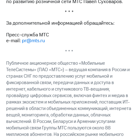
по развитию розничной сети МТС Павел Суховаров.
выкупа
акций
* * *
Дивиденды
Рынок
За дополнительной информацией обращайтесь:
облигаций
Пресс-служба МТС
Описание
e-mail:
pr@mts.ru
Еврооблигации-2023
Уведомление
* * *
о
погашении
Публичное акционерное общество «Мобильные
именных
ТелеСистемы» (ПАО «МТС») – ведущая компания в России и
облигаций
странах СНГ по предоставлению услуг мобильной и
Другое
фиксированной связи, передачи данных и доступа в
интернет, кабельного и спутникового ТВ-вещания;
Регистратор
провайдер цифровых сервисов, включая финтех и медиа в
Реквизиты
рамках экосистем и мобильных приложений; поставщик ИТ-
Контакты
решений в области объединенных коммуникаций, интернета
йчивое развитие
вещей, мониторинга, обработки данных, облачных
и деловая этика
вычислений. В России, Беларуси и Армении услугами
На главную
мобильной связи Группы МТС пользуются около 88
миллионов абонентов. На российском рынке мобильного