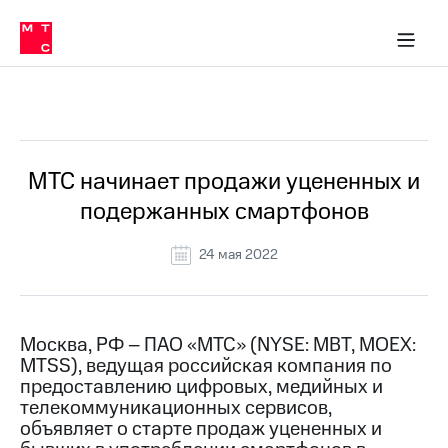
О
сторам и акционерам
Комплаенс и деловая этика
Устойчивое развитие
Медиа-центр
О МТС
О МТС
На главную
компании
О
компании
Стратегия
Стратегия
Все Новости
Карьера
в МТС
Карьера
в МТС
Пресс-
МТС начинает продажи уцененных и
релизы
История
подержанных смартфонов
компании
МТС
о технологиях
Руководство
24 мая 2022
региона
Правовая
информация
Москва, РФ – ПАО «МТС» (NYSE: MBT, MOEX:
MTSS), ведущая российская компания по
Контакты
предоставлению цифровых, медийных и
телекоммуникационных сервисов,
Медиа-центр
Пресс-
объявляет о старте продаж уцененных и
релизы