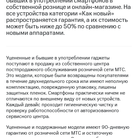
бывших в употреблении смартфонов в
собственной рознице и онлайн-магазине. На
МТС
все устройства категории «Как новый»
о технологиях
распространяется гарантия, а их стоимость
может быть ниже до 50% по сравнению с
Достижения
новыми аппаратами.
Интервью
Финансовая
отчетность
Уцененные и бывшие в употреблении гаджеты
поступают в продажу из собственного центра
Контакты
постпродажного обслуживания розничной сети МТС.
Это модели, которые были возвращены покупателями
Новости
в течение двухнедельного срока или имеют неполную
в
комплектацию, поврежденную упаковку, лишены
регионе
защитных пленок. Смартфоны практически ничем не
отличаются по внешнему виду от новых устройств.
м и акционерам
Каждый девайс проходит гигиеническую чистку и
Корпоративное
проверку работоспособности от авторизованного
управление
сервисного центра.
Уцененные и подержанные модели имеют 90-дневную
Корпоративный
гарантию от розничной сети МТС и остаточную
секретарь