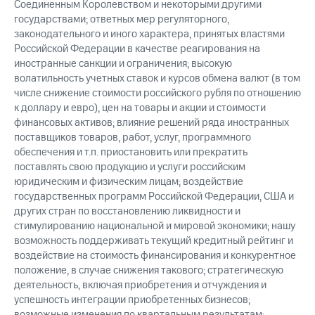
Соединенным Королевством и некоторыми другими
государствами; ответных мер регуляторного,
законодательного и иного характера, принятых властями
Российской Федерации в качестве реагирования на
иностранные санкции и ограничения; высокую
волатильность учетных ставок и курсов обмена валют (в том
числе снижение стоимости российского рубля по отношению
к доллару и евро), цен на товары и акции и стоимости
финансовых активов; влияние решений ряда иностранных
поставщиков товаров, работ, услуг, программного
обеспечения и т.п. приостановить или прекратить
поставлять свою продукцию и услуги российским
юридическим и физическим лицам; воздействие
государственных программ Российской Федерации, США и
других стран по восстановлению ликвидности и
стимулированию национальной и мировой экономики; нашу
возможность поддерживать текущий кредитный рейтинг и
воздействие на стоимость финансирования и конкурентное
положение, в случае снижения такового; стратегическую
деятельность, включая приобретения и отчуждения и
успешность интеграции приобретенных бизнесов;
возможные изменения по квартальным результатам;