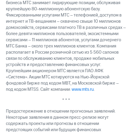
бизнеса МТС занимает лидирующие позиции, обслуживая
крупнейшую 80-миллионную абонентскую базу.
Фиксированными услугами МТС – телефонией, доступом в
интернет и ТВ-вещанием – охвачено свыше 10 миллионов
домохозяйств, сервисами платного ТВ в различных средах –
более девяти миллионов пользователей, экосистемными
сервисами – 11 миллионов абонентов, услугами дочернего
МТС Банка – около трех миллионов клиентов. Компания
располагает в России розничной сетью из 5 560 салонов
связи по обслуживанию клиентов, продаже мобильных
устройств и предоставлению финансовых услуг.
Крупнейшим акционером МТС является ПАО АФК
«Система». Акции МТС котируются на Нью-Йоркской
фондовой бирже под кодом MBT, на Московской бирже –
под кодом MTSS. Сайт компании:
www.mts.ru
.
* * *
Предостережение в отношении прогнозных заявлений.
Некоторые заявления в данном пресс-релизе могут
содержать проекты или прогнозы в отношении
предстоящих событий или будущих финансовых