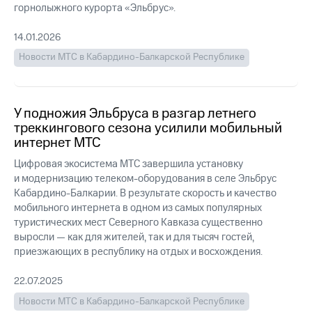
Раскрытие
горнолыжного курорта «Эльбрус».
информации
Информация
14.01.2026
акционерам
Документы
Новости МТС в Кабардино-Балкарской Республике
ПАО
"МТС"
Собрания
акционеров
У подножия Эльбруса в разгар летнего
Личный
треккингового сезона усилили мобильный
кабинет
интернет МТС
акционера
Акционерный
Цифровая экосистема МТС завершила установку
капитал
и модернизацию телеком-оборудования в селе Эльбрус
Контроль
Кабардино-Балкарии. В результате скорость и качество
и
мобильного интернета в одном из самых популярных
аудит
туристических мест Северного Кавказа существенно
Рынок
выросли — как для жителей, так и для тысяч гостей,
акций
приезжающих в республику на отдых и восхождения.
Описание
Программа
22.07.2025
приобретения
Новости МТС в Кабардино-Балкарской Республике
Порядок