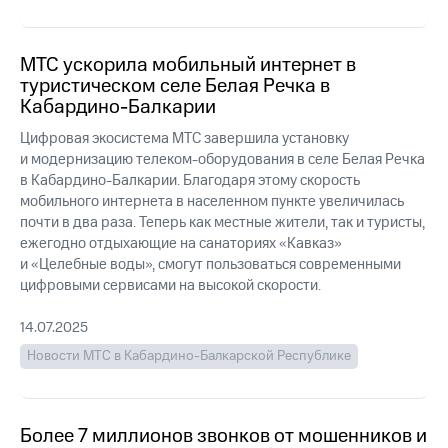
выкупа
акций
Дивиденды
МТС ускорила мобильный интернет в
Рынок
туристическом селе Белая Речка в
облигаций
Кабардино-Балкарии
Описание
Цифровая экосистема МТС завершила установку
Еврооблигации-2023
и модернизацию телеком-оборудования в селе Белая Речка
Уведомление
в Кабардино-Балкарии. Благодаря этому скорость
о
мобильного интернета в населенном пункте увеличилась
погашении
именных
почти в два раза. Теперь как местные жители, так и туристы,
облигаций
ежегодно отдыхающие на санаториях «Кавказ»
Другое
и «Целебные воды», смогут пользоваться современными
цифровыми сервисами на высокой скорости.
Регистратор
Реквизиты
14.07.2025
Контакты
йчивое развитие
Новости МТС в Кабардино-Балкарской Республике
и деловая этика
На главную
Более 7 миллионов звонков от мошенников и