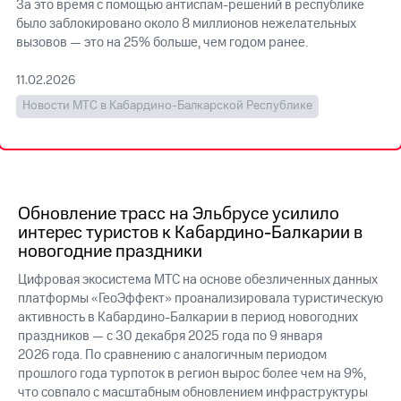
За это время с помощью антиспам-решений в республике
было заблокировано около 8 миллионов нежелательных
МТС
вызовов — это на 25% больше, чем годом ранее.
о технологиях
Достижения
11.02.2026
Новости МТС в Кабардино-Балкарской Республике
Интервью
Финансовая
отчетность
Контакты
Обновление трасс на Эльбрусе усилило
интерес туристов к Кабардино-Балкарии в
Новости
новогодние праздники
в
регионе
Цифровая экосистема МТС на основе обезличенных данных
платформы «ГеоЭффект» проанализировала туристическую
м и акционерам
активность в Кабардино-Балкарии в период новогодних
Корпоративное
праздников — с 30 декабря 2025 года по 9 января
управление
2026 года. По сравнению с аналогичным периодом
Корпоративный
прошлого года турпоток в регион вырос более чем на 9%,
секретарь
что совпало с масштабным обновлением инфраструктуры