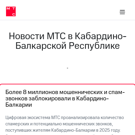
О
сторам и акционерам
Комплаенс и деловая этика
Устойчивое развитие
Медиа-центр
О МТС
О МТС
На главную
компании
О
компании
Стратегия
Стратегия
Новости МТС в Кабардино-
Карьера
в МТС
Карьера
Балкарской Республике
в МТС
Пресс-
релизы
История
компании
МТС
о технологиях
Руководство
региона
Более 8 миллионов мошеннических и спам-
Правовая
звонков заблокировали в Кабардино-
информация
Балкарии
Контакты
Цифровая экосистема МТС проанализировала количество
Медиа-центр
спамерских и потенциально мошеннических звонков,
Пресс-
поступивших жителям Кабардино-Балкарии в 2025 году.
релизы