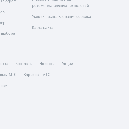
Правила применения
 Telegram
рекомендательных технологий
мер
Условия использования сервиса
мер
Карта сайта
 выбора
ржка
Контакты
Новости
Акции
стемы МТС
Карьера в МТС
орам