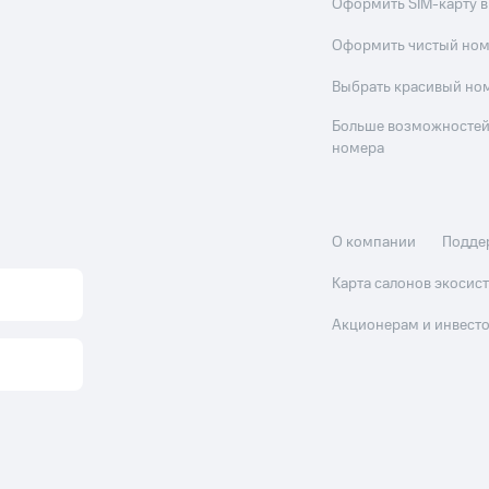
Оформить SIM-карту в
Оформить чистый но
Выбрать красивый но
Больше возможностей
номера
О компании
Подде
Карта салонов экоси
Акционерам и инвест