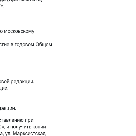
».
по московскому
астие в годовом Общем
вой редакции.
ции.
дакции.
ставлению при
, и получить копии
, ул. Марксистская,