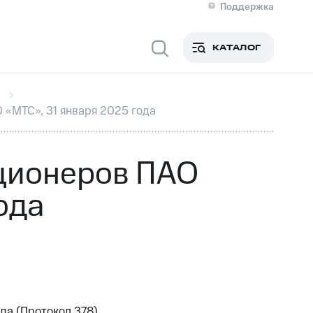
Поддержка
О МТС
я информация
Контакты
КАТАЛОГ
Медиа-центр
кты
Новости в регионе
Инвесторам и акционерам
ция акционерам
Документы
«МТС», 31 января 2025 года
роль и аудит
Рынок акций
й
Описание
р
Реквизиты
Контакты
ционеров ПАО
Устойчивое развитие
Комплаенс и деловая этика
ода
На главную
да (Протокол 378)