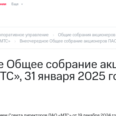
ании
Еще
ТС
Пресс-релизы
МТС о технологиях
ТС
История компании
Руководство региона
Правова
стижения
Интервью
Финансовая отчетность
Конта
рпоративное управление
Общие собрания акционеров
тивный секретарь
Раскрытие информации
Информа
«МТС»
Внеочередное Общее собрание акционеров ПАО 
ный кабинет акционера
Акционерный капитал
Конт
Порядок выкупа акций
Дивиденды
Рынок облигаци
 погашении именных облигаций
Другое
Регистрато
е Общее собрание ак
ТС», 31 января 2025 г
нием Совета директоров ПАО «МТС» от 19 декабря 2024 го