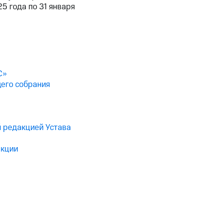
5 года по 31 января
С»
его собрания
й редакцией Устава
акции