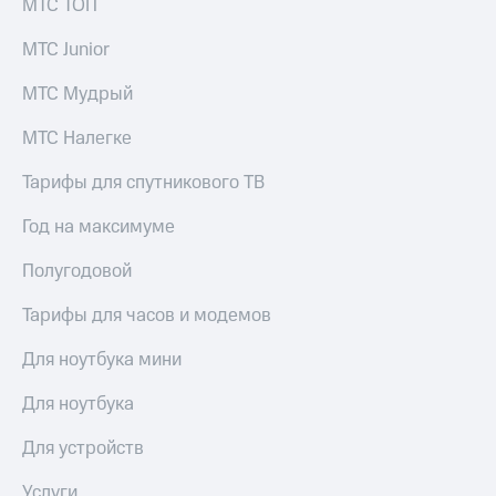
МТС ТОП
Раскрытие
информации
Информация
МТС Junior
акционерам
Документы
МТС Мудрый
ПАО
"МТС"
МТС Налегке
Собрания
акционеров
Тарифы для спутникового ТВ
Личный
кабинет
Год на максимуме
акционера
Акционерный
Полугодовой
капитал
Контроль
Тарифы для часов и модемов
и
аудит
Для ноутбука мини
Рынок
акций
Для ноутбука
Описание
Программа
Для устройств
приобретения
Порядок
Услуги