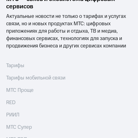
сервисов
МТС
Актуальные новости не только о тарифах и услугах
о технологиях
связи, но и новых продуктах МТС: цифровых
Достижения
приложениях для работы и отдыха, ТВ и медиа,
финансовых сервисах, технологиях для запуска и
Интервью
продвижения бизнеса и других сервисах компании
Финансовая
отчетность
Тарифы
Контакты
Тарифы мобильной связи
Новости
в
МТС Проще
регионе
RED
м и акционерам
Корпоративное
РИИЛ
управление
МТС Супер
Корпоративный
секретарь