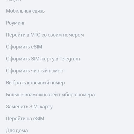
выкупа
акций
Мобильная связь
Дивиденды
Рынок
Роуминг
облигаций
Перейти в МТС со своим номером
Описание
Еврооблигации-2023
Оформить eSIM
Уведомление
о
Оформить SIM-карту в Telegram
погашении
именных
Оформить чистый номер
облигаций
Другое
Выбрать красивый номер
Регистратор
Больше возможностей выбора номера
Реквизиты
Контакты
Заменить SIM-карту
йчивое развитие
и деловая этика
Перейти на eSIM
На главную
Для дома