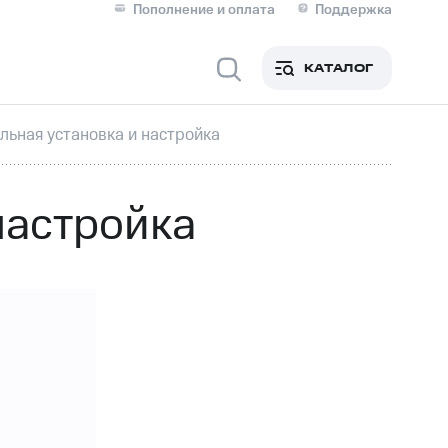
Пополнение и оплата
Поддержка
Скидка 30% на связь
Личные кабинеты
КАТАЛОГ
Мобильная связь
льная установка и настройка
IM-карта для иностранцев
M
Для дома
настройка
Сервисы и подписки