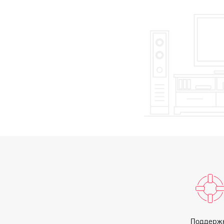
Смартфоны
Наушники и колонки
Умн
Скидка 30% на связь
Тарифы RED, РИИЛ и МТС Супер дешев
Обзоры товаров
Скидки до 40%
на смартфоны
при покупке со связью МТС
Поддерж