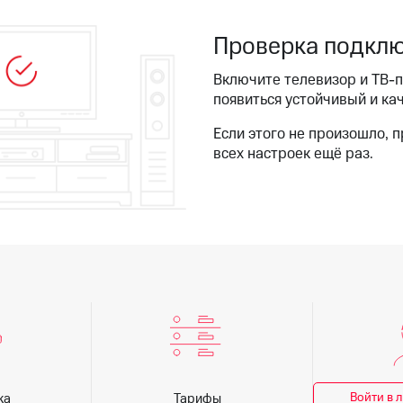
ые часы и трекеры
Умный дом
Планшеты
Акции и 
Проверка подкл
ле при оплате с карты МТС Деньги
Включите телевизор и ТВ-
появиться устойчивый и ка
Если этого не произошло, 
всех настроек ещё раз.
Войти в 
ка
Тарифы