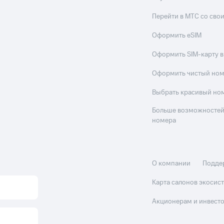
Перейти в МТС со св
Оформить eSIM
Оформить SIM-карту в
Оформить чистый но
Выбрать красивый но
Больше возможностей
номера
О компании
Подде
Карта салонов экоси
Акционерам и инвест