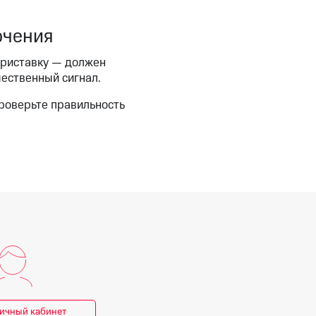
скидки
Все товары
ючения
приставку — должен
чественный сигнал.
проверьте правильность
личный кабинет