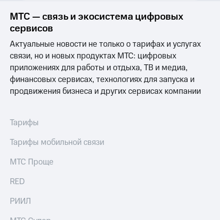
Выбрать
ТВ и телефон
красивый
для дома
МТС — связь и экосистема цифровых
номер
сервисов
Личный
Заменить
кабинет
Актуальные новости не только о тарифах и услугах
SIM-
спутникового
связи, но и новых продуктах МТС: цифровых
карту
ТВ
приложениях для работы и отдыха, ТВ и медиа,
Скачать
Перейти
приложение
финансовых сервисах, технологиях для запуска и
на
Мой
продвижения бизнеса и других сервисах компании
eSIM
МТС
МТС
Для дома
Premium
Тарифы
Спутниковое ТВ
Выберите
Подписка
Тарифы мобильной связи
и подключите
на гигабайты
ТВ
интернета,
с выгодным
фильмы,
МТС Проще
тарифом
музыка
и многое
RED
Интернет,
другое
ТВ и телефон
Семейная
РИИЛ
для дома
группа