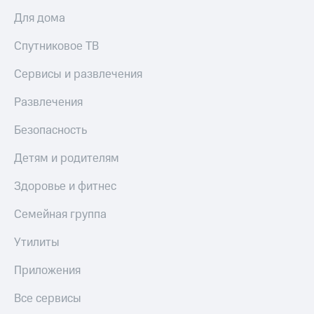
Акции
Покупка
Для дома
полисов
Приложения
онлайн
Спутниковое ТВ
КИОН
Скидка 30%
на связь
Сервисы и развлечения
КИОН
Музыка
С картой
Развлечения
МТС
КИОН
Деньги
Строки
Безопасность
МТС
Накопления
Live
Детям и родителям
Откладывайте
Гудок
Здоровье и фитнес
деньги
и получайте
Мой
доход 15%
Семейная группа
МТС
Акции
Условия
Утилиты
Все
пополнения
приложения
Приложения
Финансы
Скидка
Инвестиции
30%
Все сервисы
на связь