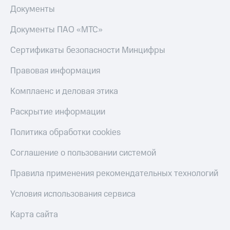
Получайте
Документы
доход
Тарифы
онлайн
RED,
Документы ПАО «МТС»
Страхование
РИИЛ
и МТС Супер
Покупка
Сертификаты безопасности Минцифры
дешевле
полисов
при оплате
онлайн
Правовая информация
с карты
Скидка 30%
МТС Деньги
на связь
Комплаенс и деловая этика
Обзоры
С картой
Раскрытие информации
товаров
МТС
Деньги
Политика обработки cookies
Скидки
МТС
до 40%
Накопления
Соглашение о пользовании системой
на смартфоны
Откладывайте
Правила применения рекомендательных технологий
деньги
при
и получайте
покупке
Условия использования сервиса
доход 15%
со связью
Платежи
МТС
Карта сайта
и
переводы