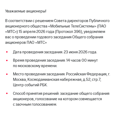
МТС
Уважаемые акционеры!
о технологиях
В соответствии с решением Совета директоров Публичного
Достижения
акционерного общества «Мобильные ТелеСистемы» (ПАО
«МТС») 15 апреля 2026 года (Протокол 396), уведомляем
Интервью
вас о проведении годового заседания Общего собрания
акционеров ПАО «МТС»
Финансовая
отчетность
Дата проведения заседания: 23 июня 2026 года.
Контакты
Время проведения заседания: 14 часов 00 минут
по московскому времени.
Новости
в
Место проведения заседания: Российская Федерация, г.
регионе
Москва, Космодамианская набережная, д.52, стр.7,
Центр событий РБК.
м и акционерам
Корпоративное
Способ принятия решений: заседание общего собрания
управление
акционеров, голосование на котором совмещается
с заочным голосованием.
Корпоративный
секретарь