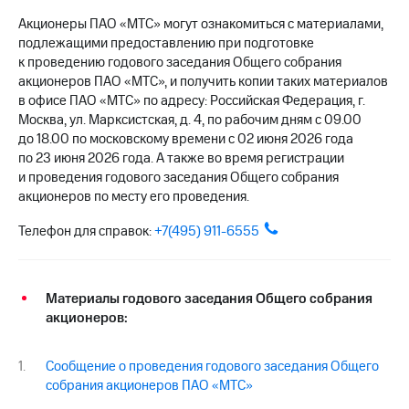
выкупа
Акционеры ПАО «МТС» могут ознакомиться с материалами,
акций
подлежащими предоставлению при подготовке
Дивиденды
к проведению годового заседания Общего собрания
Рынок
облигаций
акционеров ПАО «МТС», и получить копии таких материалов
в офисе ПАО «МТС» по адресу: Российская Федерация, г.
Описание
Москва, ул. Марксистская, д. 4, по рабочим дням с 09.00
Еврооблигации-2023
до 18.00 по московскому времени с 02 июня 2026 года
Уведомление
по 23 июня 2026 года. А также во время регистрации
о
и проведения годового заседания Общего собрания
погашении
акционеров по месту его проведения.
именных
облигаций
Телефон для справок:
+7(495) 911-6555
Другое
Регистратор
Реквизиты
Материалы годового заседания Общего собрания
Контакты
акционеров:
йчивое развитие
и деловая этика
На главную
Сообщение о проведения годового заседания Общего
собрания акционеров ПАО «МТС»