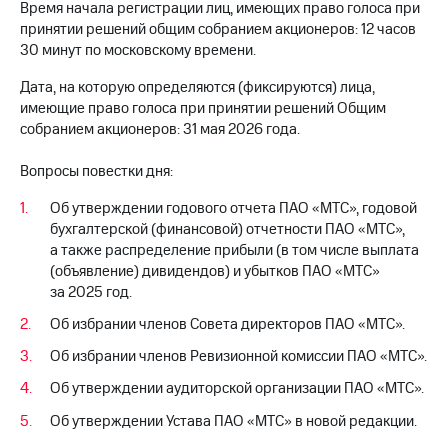
Раскрытие
Время начала регистрации лиц, имеющих право голоса при
информации
принятии решений общим собранием акционеров: 12 часов
Информация
30 минут по московскому времени.
акционерам
Документы
Дата, на которую определяются (фиксируются) лица,
ПАО
имеющие право голоса при принятии решений Общим
"МТС"
собранием акционеров: 31 мая 2026 года.
Собрания
акционеров
Вопросы повестки дня:
Личный
кабинет
Об утверждении годового отчета ПАО «МТС», годовой
акционера
бухгалтерской (финансовой) отчетности ПАО «МТС»,
Акционерный
а также распределение прибыли (в том числе выплата
капитал
Контроль
(объявление) дивидендов) и убытков ПАО «МТС»
и
за 2025 год.
аудит
Об избрании членов Совета директоров ПАО «МТС».
Рынок
акций
Об избрании членов Ревизионной комиссии ПАО «МТС».
Описание
Об утверждении аудиторской организации ПАО «МТС».
Программа
Об утверждении Устава ПАО «МТС» в новой редакции.
приобретения
Порядок